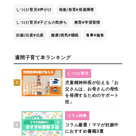
しつけ/育児
#声がけ
発達/発育
#発達障害
しつけ/育児
#子どもの気持ち
教育
#学習習慣
妊娠/出産
#出産
健康/病気
#睡眠
食事
#偏食
週間子育て本ランキング
しつけ/育児
児童精神科医が伝える「お
1
父さんは、お母さんの母性
を発揮するためのサポート
役」
コラム特集
コラム厳選！ママが妊娠中
2
におすすめ書籍3選