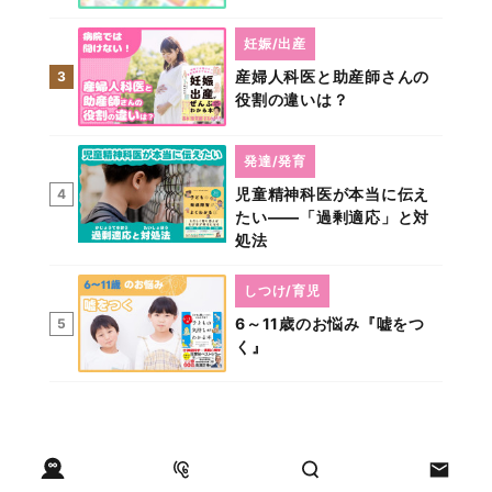
妊娠/出産
産婦人科医と助産師さんの
3
役割の違いは？
発達/発育
児童精神科医が本当に伝え
4
たい――「過剰適応」と対
処法
しつけ/育児
6～11歳のお悩み『嘘をつ
5
く』