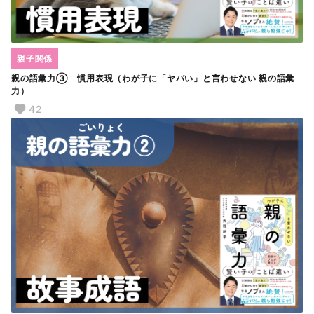
親子関係
親の語彙力③ 慣用表現（わが子に「ヤバい」と言わせない 親の語彙
力）
42