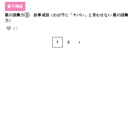
親子関係
親の語彙力② 故事成語（わが子に「ヤバい」と言わせない 親の語彙
力）
42
1
2