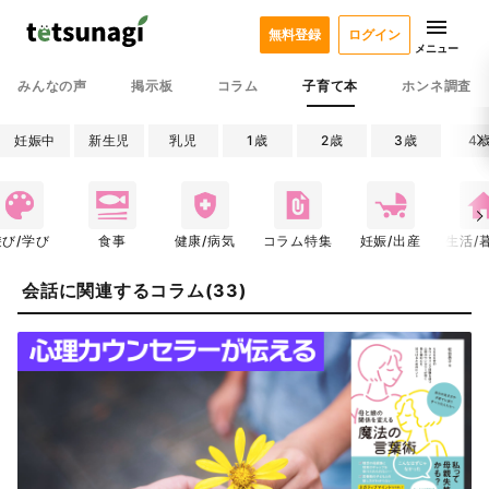
無料登録
ログイン
メニュー
みんなの声
掲示板
コラム
子育て本
ホンネ調査
妊娠中
新生児
乳児
1歳
2歳
3歳
4
遊び/学び
食事
健康/病気
コラム特集
妊娠/出産
生活/
会話に関連するコラム(33)