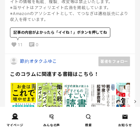
イトの情報を転載、複製、改変等は禁止いたします。
※当サイトはアフィリエイト広告を掲載しています。
※Amazonのアソシエイトとして、てつなぎは適格販売により
収入を得ています。
記事の内容がよかったら「イイね！」ボタンを押してね
11
0
節約オタクふゆこ
著者をフォロー
このコラムに関連する書籍はこちら！
マイページ
みんなの声
検索
お知らせ
保護者