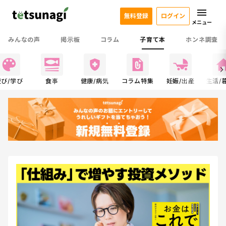
無料登録
ログイン
メニュー
みんなの声
掲示板
コラム
子育て本
ホンネ調査
遊び/学び
食事
健康/病気
コラム特集
妊娠/出産
生活/