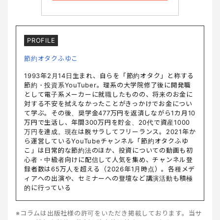
PROFILE
節約オタクふゆこ
1993年2月14日生まれ、自らを「節約オタク」と称する
節約・投資系YouTuber。理系の大学院修了後に開発職
として電子系メーカーに就職したものの、将来のお金に
対する不安を拭えなかったことがきっかけでお金につい
て学ぶ。その後、奨学金477万円を返済しながら1カ月10
万円で生活し、年間300万円を貯金、20代で資産1000
万円を達成。現在は脱サラしてフリーランス。2021年か
ら運営しているYouTubeチャンネル「節約オタクふゆ
こ」は日常的な節約法のほか、投資についての動画も初
心者・中級者向けに配信して人気を集め、チャンネル登
録者数は65万人を超える（2026年1月時点）。各種メデ
ィアへの出演や、セミナーへの登壇など講演活動も積極
的に行っている
※コラムは出版社様の許可をいただき掲載しております。当サ