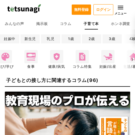
無料登録
ログイン
メニュー
みんなの声
掲示板
コラム
子育て本
ホンネ調査
妊娠中
新生児
乳児
1歳
2歳
3歳
4
遊び/学び
食事
健康/病気
コラム特集
妊娠/出産
生活/
子どもとの接し方に関連するコラム(96)