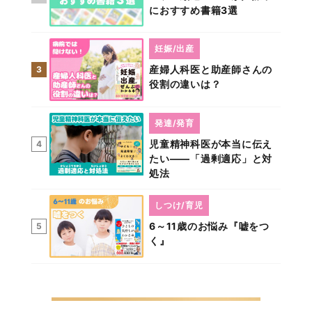
におすすめ書籍3選
妊娠/出産
産婦人科医と助産師さんの
3
役割の違いは？
発達/発育
児童精神科医が本当に伝え
4
たい――「過剰適応」と対
処法
しつけ/育児
6～11歳のお悩み『嘘をつ
5
く』