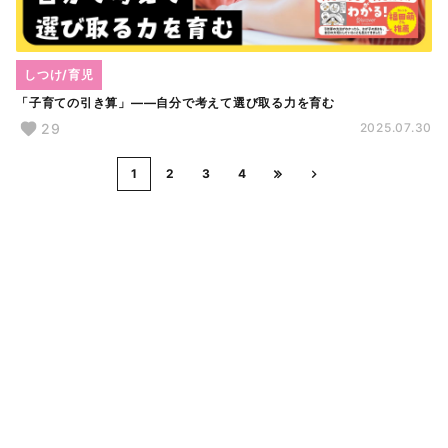
しつけ/育児
「子育ての引き算」――自分で考えて選び取る力を育む
29
2025.07.30
1
2
3
4