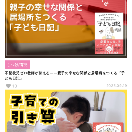
しつけ/育児
不登校児ゼロ教師が伝える――親子の幸せな関係と居場所をつくる「子
ども日記」
10
2025.09.19