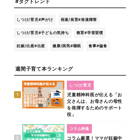
#タグトレンド
しつけ/育児
#声がけ
発達/発育
#発達障害
しつけ/育児
#子どもの気持ち
教育
#学習習慣
妊娠/出産
#出産
健康/病気
#睡眠
食事
#偏食
週間子育て本ランキング
しつけ/育児
児童精神科医が伝える「お
1
父さんは、お母さんの母性
を発揮するためのサポート
役」
コラム特集
コラム厳選！ママが妊娠中
2