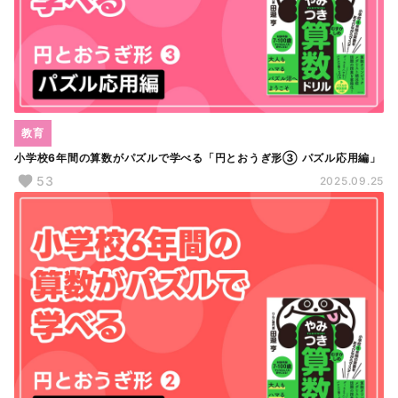
教育
小学校6年間の算数がパズルで学べる「円とおうぎ形③ パズル応用編」
53
2025.09.25