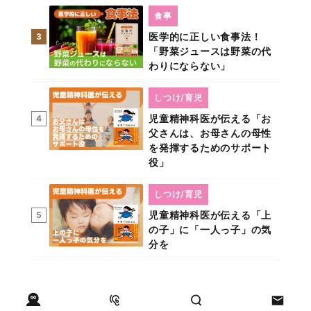
食事
医学的に正しい食事法！
3
「野菜ジュースは野菜の代
わりにならない」
しつけ/育児
児童精神科医が伝える「お
4
父さんは、お母さんの母性
を発揮するためのサポート
役」
しつけ/育児
児童精神科医が伝える「上
5
の子」に「一人っ子」の気
分を