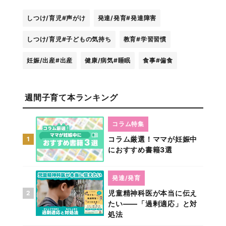
しつけ/育児
#声がけ
発達/発育
#発達障害
しつけ/育児
#子どもの気持ち
教育
#学習習慣
妊娠/出産
#出産
健康/病気
#睡眠
食事
#偏食
週間子育て本ランキング
コラム特集
コラム厳選！ママが妊娠中
1
におすすめ書籍3選
発達/発育
児童精神科医が本当に伝え
2
たい――「過剰適応」と対
処法