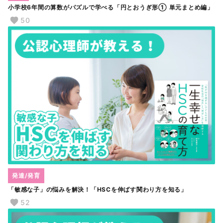
小学校6年間の算数がパズルで学べる「円とおうぎ形① 単元まとめ編」
50
発達/発育
「敏感な子」の悩みを解決！「HSCを伸ばす関わり方を知る」
52