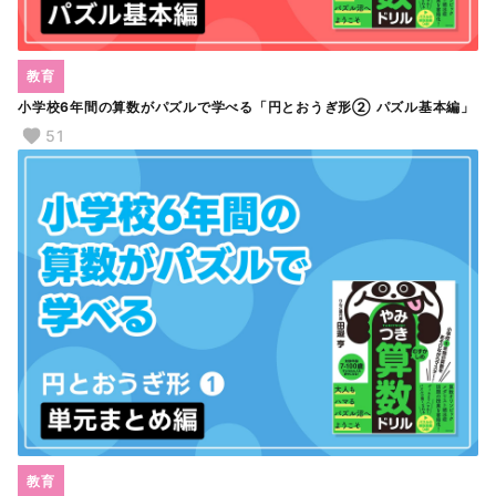
教育
小学校6年間の算数がパズルで学べる「円とおうぎ形② パズル基本編」
51
教育