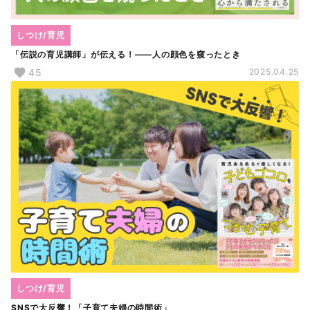
しつけ/育児
「伝説の育児講師」が伝える！――人の顔色を窺ったとき
45
2025.04.25
しつけ/育児
SNSで大反響！「子育て夫婦の時間術」