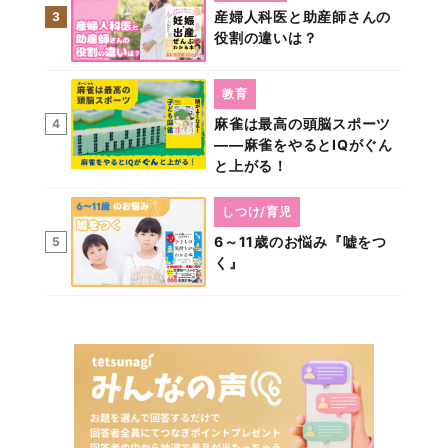
産婦人科医と助産師さんの
3
役割の違いは？
教育
麻雀は最高の頭脳スポーツ
4
――麻雀をやるとIQがぐん
と上がる！
しつけ/育児
6～11歳のお悩み『嘘をつ
5
く』