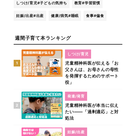
しつけ/育児
#子どもの気持ち
教育
#学習習慣
妊娠/出産
#出産
健康/病気
#睡眠
食事
#偏食
週間子育て本ランキング
しつけ/育児
児童精神科医が伝える「お
1
父さんは、お母さんの母性
を発揮するためのサポート
役」
発達/発育
児童精神科医が本当に伝え
2
たい――「過剰適応」と対
処法
妊娠/出産