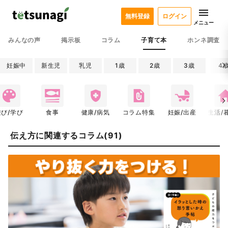
無料登録
ログイン
メニュー
みんなの声
掲示板
コラム
子育て本
ホンネ調査
妊娠中
新生児
乳児
1歳
2歳
3歳
4
遊び/学び
食事
健康/病気
コラム特集
妊娠/出産
生活/
伝え方に関連するコラム(91)