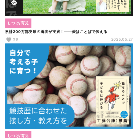
しつけ/育児
累計200万部突破の著者が実践！――愛はことばで伝える
36
2025.05.27
しつけ/育児