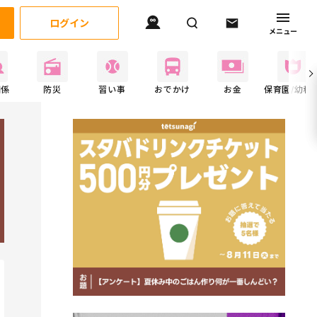
ログイン
メニュー
関係
防災
習い事
おでかけ
お金
保育園/幼稚