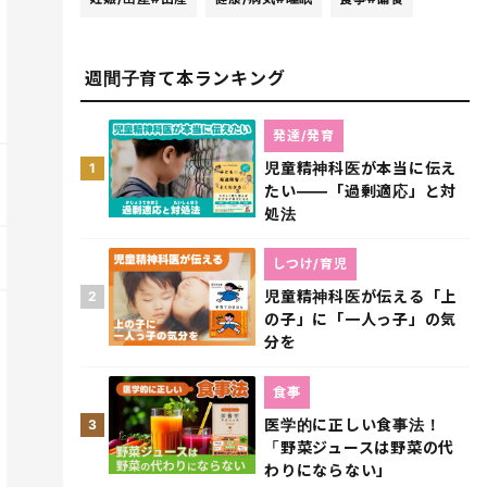
週間子育て本ランキング
発達/発育
児童精神科医が本当に伝え
1
たい――「過剰適応」と対
処法
しつけ/育児
児童精神科医が伝える「上
2
の子」に「一人っ子」の気
分を
食事
医学的に正しい食事法！
3
「野菜ジュースは野菜の代
わりにならない」