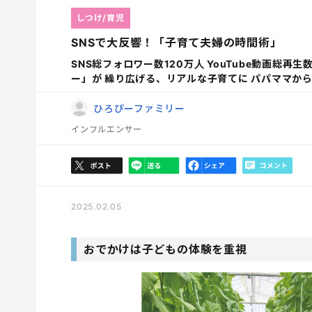
しつけ/育児
SNSで大反響！「子育て夫婦の時間術」
SNS総フォロワー数120万人 YouTube動画総
ー」が 繰り広げる、リアルな子育てに パパママか
ひろぴーファミリー
インフルエンサー
2025.02.05
おでかけは子どもの体験を重視