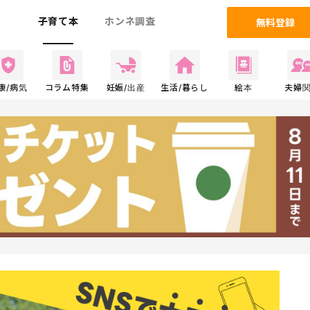
ム
子育て本
ホンネ調査
無料登録
康/病気
コラム特集
妊娠/出産
生活/暮らし
絵本
夫婦