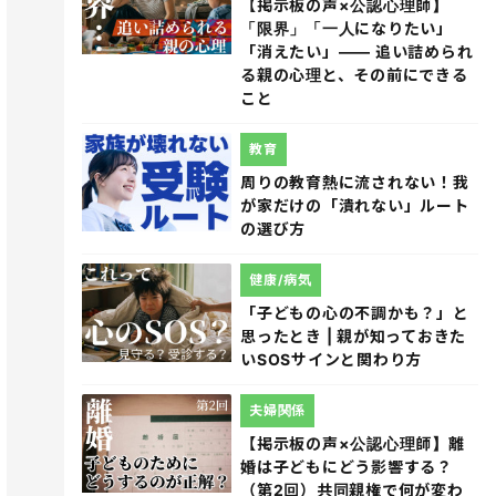
【掲示板の声×公認心理師】
「限界」「一人になりたい」
「消えたい」―― 追い詰められ
る親の心理と、その前にできる
こと
教育
周りの教育熱に流されない！我
が家だけの「潰れない」ルート
の選び方
健康/病気
「子どもの心の不調かも？」と
思ったとき | 親が知っておきた
いSOSサインと関わり方
夫婦関係
【掲示板の声×公認心理師】離
婚は子どもにどう影響する？
（第2回）共同親権で何が変わ