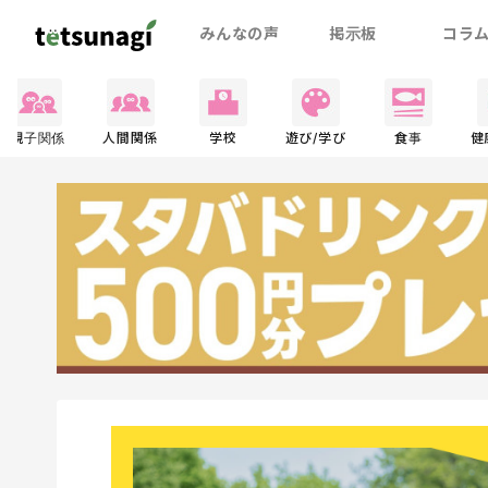
みんなの声
掲示板
コラ
親子関係
人間関係
学校
遊び/学び
食事
健