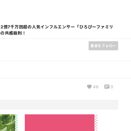
再生数2億7千万回超の人気インフルエンサー「ひろぴーファミリ
らの共感殺到！
著者をフォロー
46
0