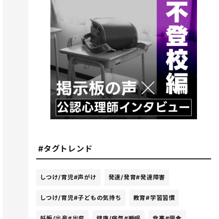
#タグトレンド
しつけ/育児
#声がけ
発達/発育
#発達障害
しつけ/育児
#子どもの気持ち
教育
#学習習慣
妊娠/出産
#出産
健康/病気
#睡眠
食事
#偏食