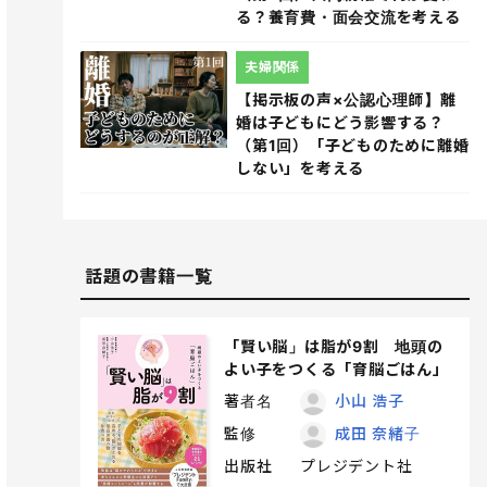
る？養育費・面会交流を考える
夫婦関係
【掲示板の声×公認心理師】離
婚は子どもにどう影響する？
（第1回）「子どものために離婚
しない」を考える
話題の書籍一覧
「賢い脳」は脂が9割 地頭の
よい子をつくる「育脳ごはん」
著者名
小山 浩子
監修
成田 奈緒子
出版社
プレジデント社