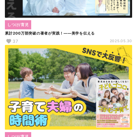
しつけ/育児
累計200万部突破の著者が実践！――美学を伝える
37
2025.05.30
しつけ/育児