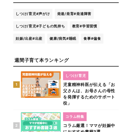
しつけ/育児
#声がけ
発達/発育
#発達障害
しつけ/育児
#子どもの気持ち
教育
#学習習慣
妊娠/出産
#出産
健康/病気
#睡眠
食事
#偏食
週間子育て本ランキング
しつけ/育児
児童精神科医が伝える「お
1
父さんは、お母さんの母性
を発揮するためのサポート
役」
コラム特集
コラム厳選！ママが妊娠中
2
におすすめ書籍3選