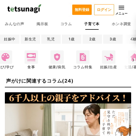
無料登録
ログイン
メニュー
みんなの声
掲示板
コラム
子育て本
ホンネ調査
妊娠中
新生児
乳児
1歳
2歳
3歳
4
遊び/学び
食事
健康/病気
コラム特集
妊娠/出産
生活/
声がけに関連するコラム(24)