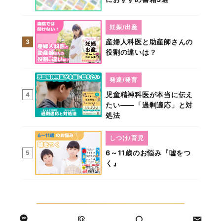
妊娠/出産
産婦人科医と助産師さんの
3
役割の違いは？
発達/発育
児童精神科医が本当に伝え
4
たい――「過剰適応」と対
処法
しつけ/育児
6～11歳のお悩み『嘘をつ
5
く』