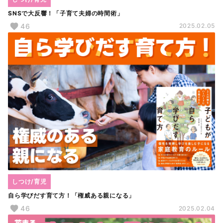
SNSで大反響！「子育て夫婦の時間術」
46
2025.02.05
しつけ/育児
自ら学びだす育て方！「権威ある親になる」
46
2025.02.04