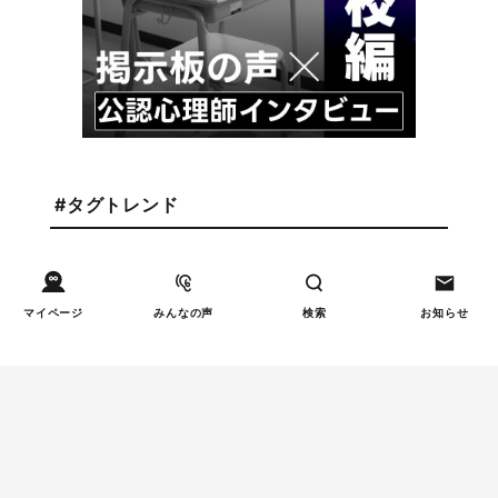
#タグトレンド
しつけ/育児
#声がけ
発達/発育
#発達障害
マイページ
みんなの声
検索
お知らせ
しつけ/育児
#子どもの気持ち
教育
#学習習慣
妊娠/出産
#出産
健康/病気
#睡眠
食事
#偏食
週間子育て本ランキング