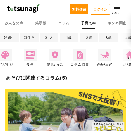
無料登録
ログイン
メニュー
みんなの声
掲示板
コラム
子育て本
ホンネ調査
妊娠中
新生児
乳児
1歳
2歳
3歳
4
遊び/学び
食事
健康/病気
コラム特集
妊娠/出産
生活/
あそびに関連するコラム(5)