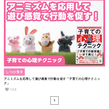
しつけ/育児
アニミズムを応用して遊び感覚で行動を促す「子育ての心理テクニッ
ク」
108
1