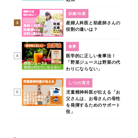
妊娠/出産
産婦人科医と助産師さんの
3
役割の違いは？
食事
医学的に正しい食事法！
4
「野菜ジュースは野菜の代
わりにならない」
しつけ/育児
児童精神科医が伝える「お
5
父さんは、お母さんの母性
を発揮するためのサポート
役」