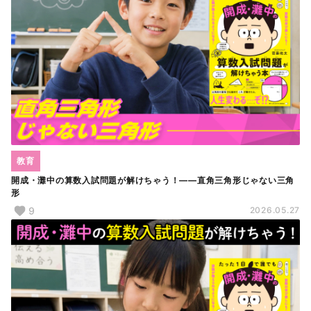
教育
開成・灘中の算数入試問題が解けちゃう！――直角三角形じゃない三角
形
9
2026.05.27