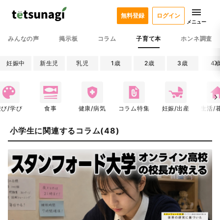
無料登録
ログイン
メニュー
みんなの声
掲示板
コラム
子育て本
ホンネ調査
妊娠中
新生児
乳児
1歳
2歳
3歳
4
遊び/学び
食事
健康/病気
コラム特集
妊娠/出産
生活/
小学生に関連するコラム(48)