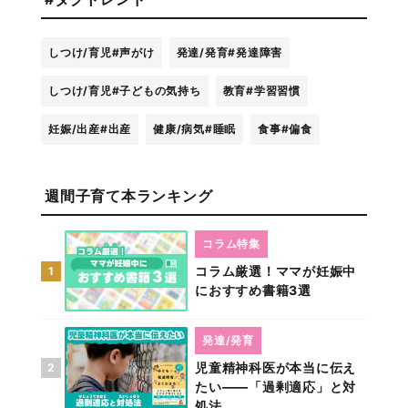
しつけ/育児
#声がけ
発達/発育
#発達障害
しつけ/育児
#子どもの気持ち
教育
#学習習慣
妊娠/出産
#出産
健康/病気
#睡眠
食事
#偏食
週間子育て本ランキング
コラム特集
コラム厳選！ママが妊娠中
1
におすすめ書籍3選
発達/発育
児童精神科医が本当に伝え
2
たい――「過剰適応」と対
処法