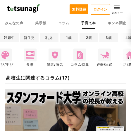
無料登録
ログイン
メニュー
みんなの声
掲示板
コラム
子育て本
ホンネ調査
妊娠中
新生児
乳児
1歳
2歳
3歳
4
遊び/学び
食事
健康/病気
コラム特集
妊娠/出産
生活/
高校生に関連するコラム(17)