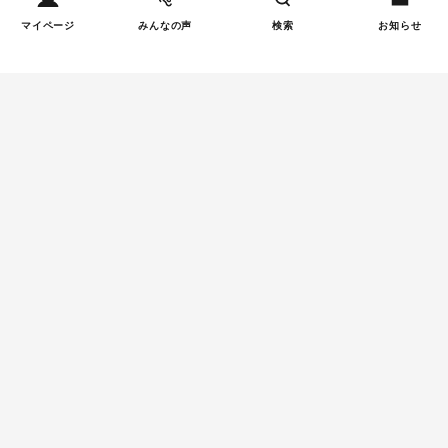
マイページ
みんなの声
検索
お知らせ
Tweets by tetsunagi_pj
あなたにおすすめのコラム