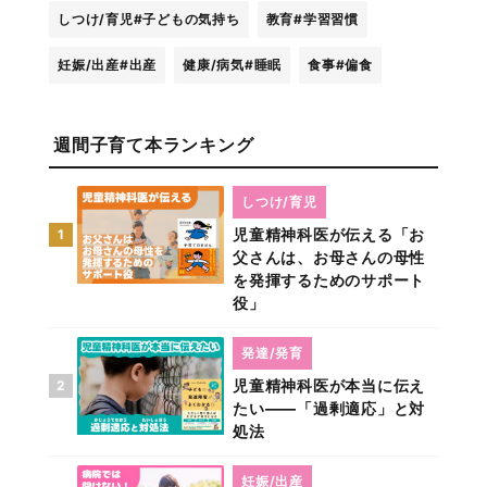
しつけ/育児
#子どもの気持ち
教育
#学習習慣
妊娠/出産
#出産
健康/病気
#睡眠
食事
#偏食
週間子育て本ランキング
しつけ/育児
児童精神科医が伝える「お
1
父さんは、お母さんの母性
を発揮するためのサポート
役」
発達/発育
児童精神科医が本当に伝え
2
たい――「過剰適応」と対
処法
妊娠/出産