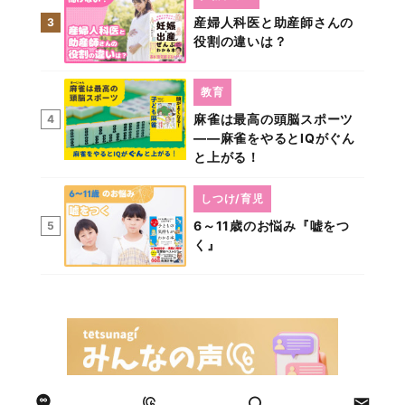
産婦人科医と助産師さんの
3
役割の違いは？
教育
麻雀は最高の頭脳スポーツ
4
――麻雀をやるとIQがぐん
と上がる！
しつけ/育児
6～11歳のお悩み『嘘をつ
5
く』