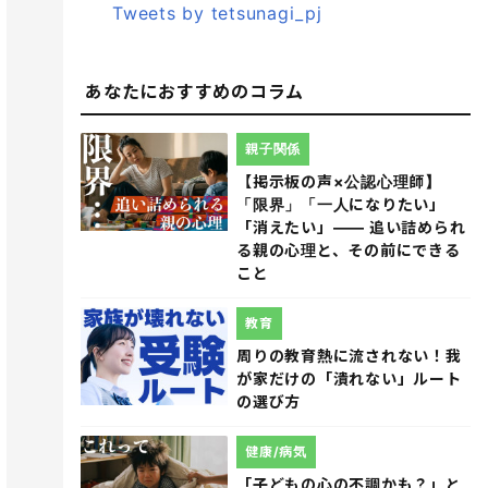
Tweets by tetsunagi_pj
あなたにおすすめのコラム
親子関係
【掲示板の声×公認心理師】
「限界」「一人になりたい」
「消えたい」―― 追い詰められ
る親の心理と、その前にできる
こと
教育
周りの教育熱に流されない！我
が家だけの「潰れない」ルート
の選び方
健康/病気
「子どもの心の不調かも？」と