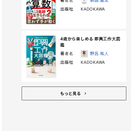
著者名
前田 健太
出版社
KADOKAWA
4歳から楽しめる 即興工作大図
鑑
著者名
野呂 祐人
出版社
KADOKAWA
もっと見る