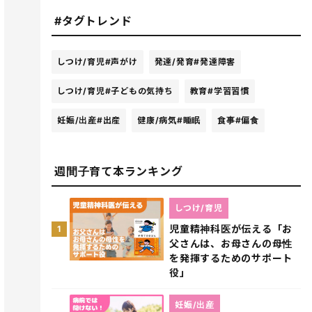
#タグトレンド
しつけ/育児
#声がけ
発達/発育
#発達障害
しつけ/育児
#子どもの気持ち
教育
#学習習慣
妊娠/出産
#出産
健康/病気
#睡眠
食事
#偏食
週間子育て本ランキング
しつけ/育児
児童精神科医が伝える「お
1
父さんは、お母さんの母性
を発揮するためのサポート
役」
妊娠/出産