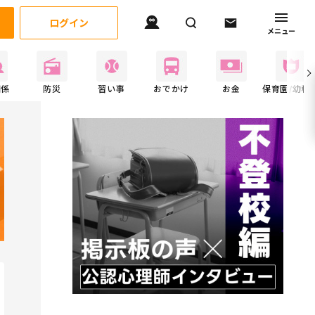
ログイン
メニュー
関係
防災
習い事
おでかけ
お金
保育園/幼稚