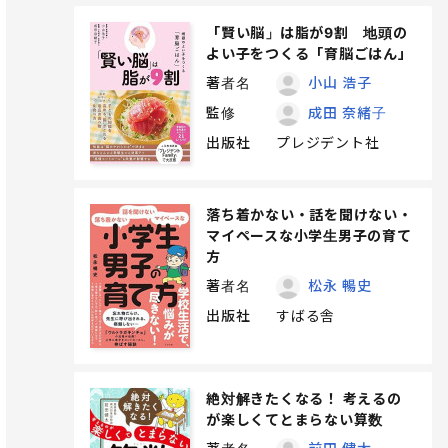
「賢い脳」は脂が9割 地頭の
よい子をつくる「育脳ごはん」
著者名
小山 浩子
監修
成田 奈緒子
出版社
プレジデント社
落ち着かない・話を聞けない・
マイペースな小学生男子の育て
方
著者名
松永 暢史
出版社
すばる舎
絶対解きたくなる！ 考えるの
が楽しくてとまらない算数