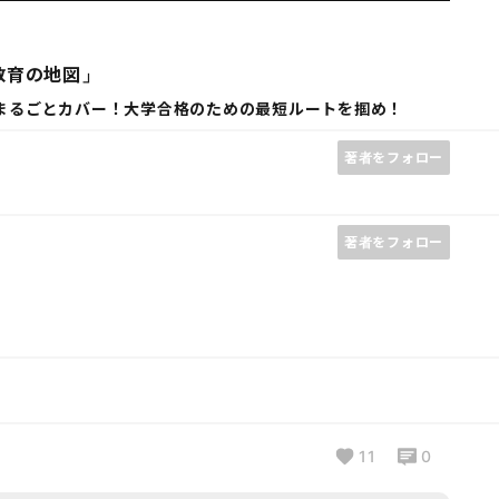
教育の地図」
まるごとカバー！大学合格のための最短ルートを掴め！
著者をフォロー
著者をフォロー
11
0