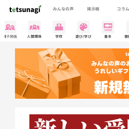
みんなの声
掲示板
コラ
親子関係
人間関係
学校
遊び/学び
食事
健