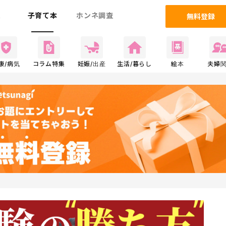
ム
子育て本
ホンネ調査
無料登録
康/病気
コラム特集
妊娠/出産
生活/暮らし
絵本
夫婦