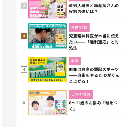
産婦人科医と助産師さんの
2
役割の違いは？
発達/発育
児童精神科医が本当に伝え
3
たい――「過剰適応」と対
処法
教育
麻雀は最高の頭脳スポーツ
4
――麻雀をやるとIQがぐん
と上がる！
しつけ/育児
6～11歳のお悩み『嘘をつ
5
く』