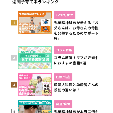
週間子育て本ランキング
しつけ/育児
児童精神科医が伝える「お
1
父さんは、お母さんの母性
を発揮するためのサポート
役」
コラム特集
コラム厳選！ママが妊娠中
2
におすすめ書籍3選
妊娠/出産
産婦人科医と助産師さんの
3
役割の違いは？
発達/発育
児童精神科医が本当に伝え
4