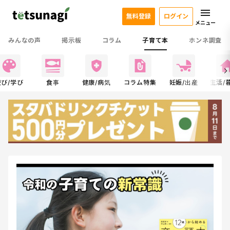
無料登録
ログイン
メニュー
みんなの声
掲示板
コラム
子育て本
ホンネ調査
遊び/学び
食事
健康/病気
コラム特集
妊娠/出産
生活/