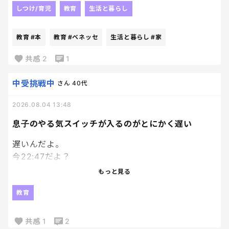
どうせぺらっぺらの本が届くんだろうな、
しつけ/育児
教育
生活と暮らし
とも思いつつ、
絵本大好き人間の長男にと、
教育
#本
教育
#ベネッセ
生活と暮らし
#家
兄妹分の計３冊申し込んでおいたんだけど、
ちょっと想定外にちゃんとした本届いてびっくり。
共感
2
1
笑
ていうか普通の本！
中受挑戦中
さん
40代
それなりに種類もあるなかで選べて、
2026.08.04 13:48
Ｗ抽選付のものだったんだけど、
あまりにちゃんとした本届いたから、
息子のやる気スイッチが入るのがとにかく遅い
もうそっちの抽選外れても満足。笑
遅いんだよ。
今22:47だよ？
エンジンかかり始めたのが22時過ぎってなんなん。
もっと見る
模試の解き直ししてるのはえらいよ！
教育
私が何回も日頃から言って、やっとやってくれたか！
って嬉しいよ！？
共感
1
2