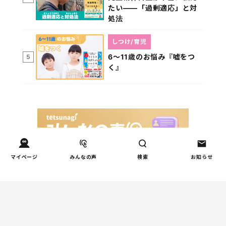
たい――「過剰適応」と対
処法
しつけ/育児
6～11歳のお悩み『嘘をつ
5
く』
マイページ
みんなの声
検索
お知らせ