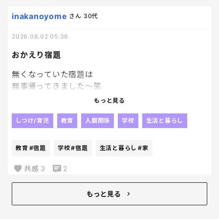
でもね、時間見て？
inakanoyome
さん
30代
パワプロやってる場合ちゃうかったよね？
2026.08.02 05:36
私のゴールデンタイムが削られていくーー泣
おかえり宿題
無くなっていた宿題は
無事帰ってきました～笑
やっぱり人の「見た」とか
もっと見る
そういうのって当てにならないよね😂
じゃないかなぁ～って思っていた通り、
しつけ/育児
教育
人間関係
学校
生活と暮らし
他の子が持ち帰っていて、
2日後に
教育
#宿題
学校
#宿題
生活と暮らし
#家
なんか入ってた。って持ってきたらしい。
毎日荷物開けないパターンね！？笑
共感
3
2
戻ってきたことが何よりだから
良いんだけどね！！
もっと見る
我が家ってましたようーーーー。笑
なんでも再確認は大事！！