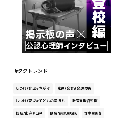
#タグトレンド
しつけ/育児
#声がけ
発達/発育
#発達障害
しつけ/育児
#子どもの気持ち
教育
#学習習慣
妊娠/出産
#出産
健康/病気
#睡眠
食事
#偏食