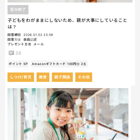
受付終了
子どもをわがままにしないため、親が大事にしていること
は？
回答締切
2026.01.02 23:59
回答方法
自由記述
プレゼント方法
メール
38
ポイント 5P
Amazonギフトカード 100円分 2名
しつけ/育児
教育
親子関係
その他