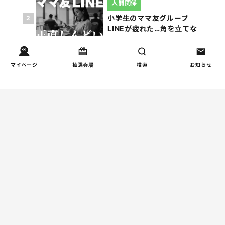
人間関係
小学生のママ友グループ
2
LINEが疲れた…角を立てな
い断り方と通知設定（第2
回）
マイページ
抽選会場
検索
お知らせ
インタビュー
『AIは臨床試験を経ていな
3
い薬』──生成AI時代に親
が手放してはいけない視点
とは
学校
【掲示板の声×公認心理師】
4
子どもに「死にたい」と言
われたらー親ができる寄り
添い方と“心のSOS”の受け
止め方（第1回）
親子関係