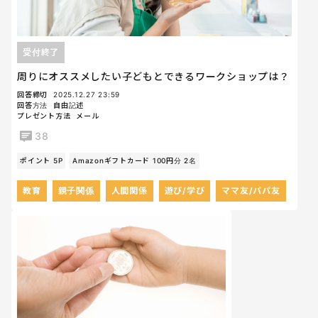
受付終了
周りにオススメしたい子どもとできるワークショップは？
回答締切
2025.12.27 23:59
回答方法
自由記述
プレゼント方法
メール
38
ポイント 5P
Amazonギフトカード 100円分 2名
教育
親子関係
人間関係
遊び/学び
ママ友/パパ友