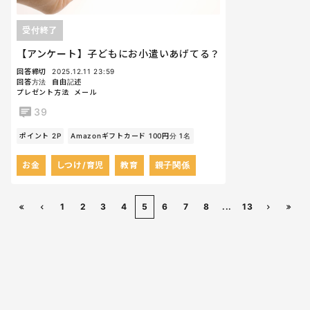
受付終了
【アンケート】子どもにお小遣いあげてる？
回答締切
2025.12.11 23:59
回答方法
自由記述
プレゼント方法
メール
39
ポイント 2P
Amazonギフトカード 100円分 1名
お金
しつけ/育児
教育
親子関係
1
2
3
4
5
6
7
8
...
13