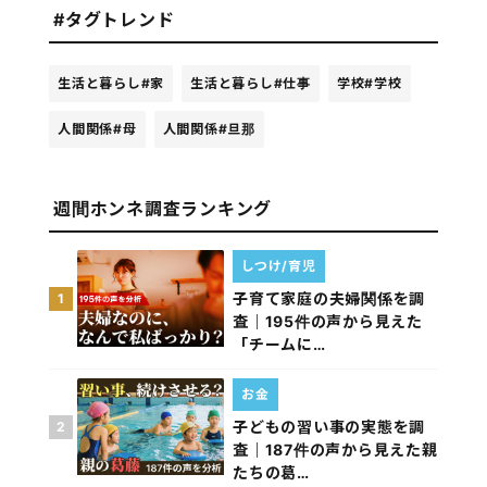
#タグトレンド
生活と暮らし
#家
生活と暮らし
#仕事
学校
#学校
人間関係
#母
人間関係
#旦那
週間ホンネ調査ランキング
しつけ/育児
子育て家庭の夫婦関係を調
1
査｜195件の声から見えた
「チームに…
お金
子どもの習い事の実態を調
2
査｜187件の声から見えた親
たちの葛…