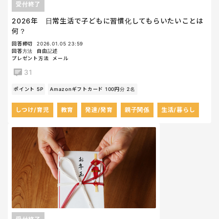
受付終了
2026年 日常生活で子どもに習慣化してもらいたいことは
何？
回答締切
2026.01.05 23:59
回答方法
自由記述
プレゼント方法
メール
31
ポイント 5P
Amazonギフトカード 100円分 2名
しつけ/育児
教育
発達/発育
親子関係
生活/暮らし