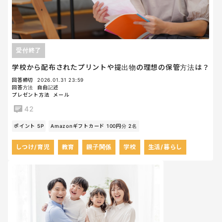
受付終了
学校から配布されたプリントや提出物の理想の保管方法は？
回答締切
2026.01.31 23:59
回答方法
自由記述
プレゼント方法
メール
42
ポイント 5P
Amazonギフトカード 100円分 2名
しつけ/育児
教育
親子関係
学校
生活/暮らし