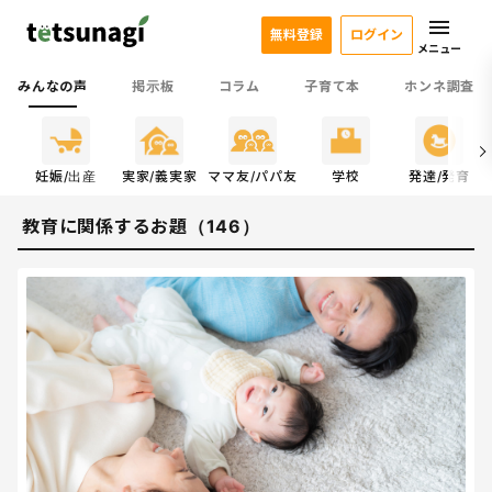
無料登録
ログイン
メニュー
みんなの声
掲示板
コラム
子育て本
ホンネ調査
係
妊娠/出産
実家/義実家
ママ友/パパ友
学校
発達/発育
教育に関係するお題（146）