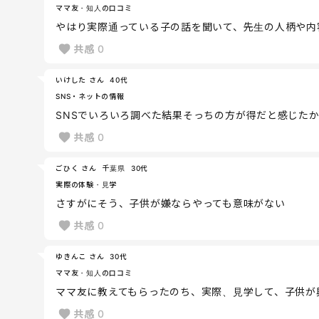
ママ友・知人の口コミ
やはり実際通っている子の話を聞いて、先生の人柄や内
共感
0
いけした さん
40代
SNS・ネットの情報
SNSでいろいろ調べた結果そっちの方が得だと感じた
共感
0
ごひく さん
千葉県
30代
実際の体験・見学
さすがにそう、子供が嫌ならやっても意味がない
共感
0
ゆきんこ さん
30代
ママ友・知人の口コミ
ママ友に教えてもらったのち、実際、見学して、子供が
共感
0