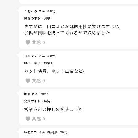
ともこみ さん
40代
実際の体験・見学
さすがに、口コミとかは信用性に欠けますよね、
子供が興味を持ってくれるかで決めました
共感
0
ヨタママ さん
40代
SNS・ネットの情報
ネット検索、ネット広告など。
共感
0
匿名 さん
30代
公式サイト・広告
営業さんの押しの強さ……笑
共感
0
いちごご さん
福岡県
30代