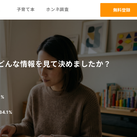
ム
子育て本
ホンネ調査
無料登録
どんな情報を見て決めましたか？
%
2%
34.1%