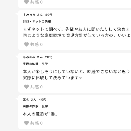
共感
0
すみまま さん
40代
SNS・ネットの情報
まずネットで調べて、先輩や友人に聞いたりして決めま
同じような家庭環境で育児方針が似ている方の、いいよ
共感
0
あみあみ さん
20代
実際の体験・見学
本人が楽しそうにしていないと、継続できないなと思う
実際に体験して決めています✨
共感
0
匿名 さん
40代
実際の体験・見学
本人の意欲が1番。
共感
0