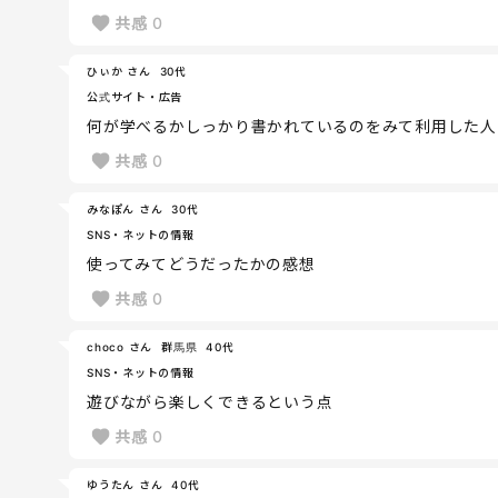
共感
0
ひぃか さん
30代
公式サイト・広告
何が学べるかしっかり書かれているのをみて利用した人
共感
0
みなぽん さん
30代
SNS・ネットの情報
使ってみてどうだったかの感想
共感
0
choco さん
群馬県
40代
SNS・ネットの情報
遊びながら楽しくできるという点
共感
0
ゆうたん さん
40代