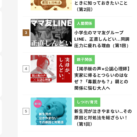
ときに知っておきたいこと
（第2回）
人間関係
小学生のママ友グループ
3
LINE、正直しんどい...同調
圧力に疲れる理由（第1回）
親子関係
【掲示板の声×公認心理師】
4
実家に帰るとつらいのはな
ぜ？「毒親かも？」親との
関係に悩む大人へ
しつけ/育児
新生児が泣きやまない…その
5
原因と対処法を総ざらい！
（第1回）