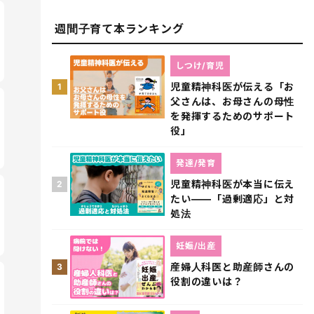
週間子育て本ランキング
しつけ/育児
児童精神科医が伝える「お
1
父さんは、お母さんの母性
を発揮するためのサポート
役」
発達/発育
児童精神科医が本当に伝え
2
たい――「過剰適応」と対
処法
妊娠/出産
産婦人科医と助産師さんの
3
役割の違いは？