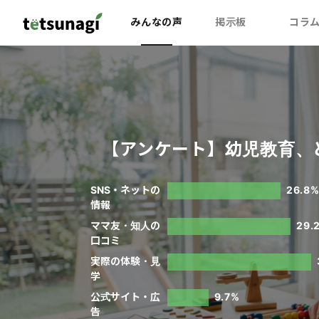
みんなの声
掲示板
コラ
【アンケート】幼児教育、
SNS・ネットの
26.8
情報
ママ友・知人の
29.
口コミ
実際の体験・見
学
公式サイト・広
9.7%
告