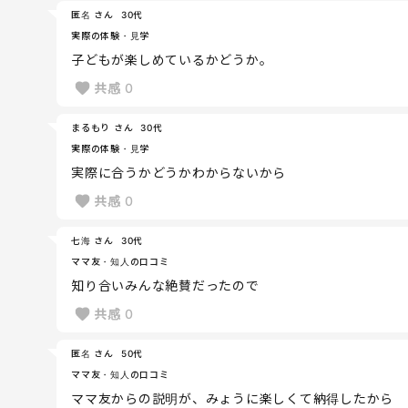
匿名 さん
30代
実際の体験・見学
子どもが楽しめているかどうか。
共感
0
まるもり さん
30代
実際の体験・見学
実際に合うかどうかわからないから
共感
0
七海 さん
30代
ママ友・知人の口コミ
知り合いみんな絶賛だったので
共感
0
匿名 さん
50代
ママ友・知人の口コミ
ママ友からの説明が、みょうに楽しくて納得したから