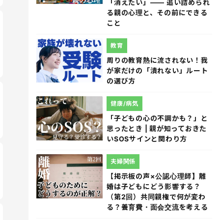
「消えたい」―― 追い詰められ
る親の心理と、その前にできる
こと
教育
周りの教育熱に流されない！我
が家だけの「潰れない」ルート
の選び方
健康/病気
「子どもの心の不調かも？」と
思ったとき | 親が知っておきた
いSOSサインと関わり方
夫婦関係
【掲示板の声×公認心理師】離
婚は子どもにどう影響する？
（第2回）共同親権で何が変わ
る？養育費・面会交流を考える