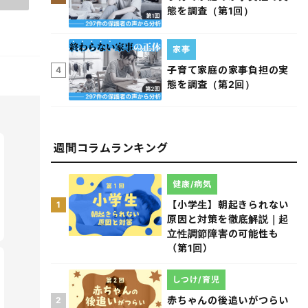
態を調査（第1回）
家事
子育て家庭の家事負担の実
4
態を調査（第2回）
週間コラムランキング
健康/病気
【小学生】朝起きられない
1
原因と対策を徹底解説｜起
立性調節障害の可能性も
（第1回）
しつけ/育児
赤ちゃんの後追いがつらい
2