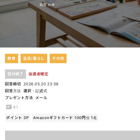
回答 41件
教育
生活/暮らし
その他
受付終了
当選者確定
回答締切
2026.05.20 23:59
回答方法
選択・記述式
プレゼント方法
メール
41
ポイント 3P
Amazonギフトカード 100円分 1名