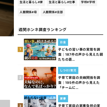
生活と暮らし
#家
生活と暮らし
#仕事
学校
#学校
人間関係
#母
人間関係
#旦那
週間ホンネ調査ランキング
お金
子どもの習い事の実態を調
1
査｜187件の声から見えた親
たちの葛…
しつけ/育児
子育て家庭の夫婦関係を調
2
査｜195件の声から見えた
「チームに…
家事
子育て家庭の家事負担の実
3