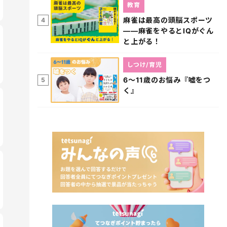
教育
麻雀は最高の頭脳スポーツ
4
――麻雀をやるとIQがぐん
と上がる！
しつけ/育児
6～11歳のお悩み『嘘をつ
5
く』