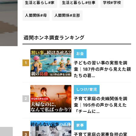
生活と暮らし
#家
生活と暮らし
#仕事
学校
#学校
人間関係
#母
人間関係
#旦那
週間ホンネ調査ランキング
お金
子どもの習い事の実態を調
1
査｜187件の声から見えた親
たちの葛…
しつけ/育児
子育て家庭の夫婦関係を調
2
査｜195件の声から見えた
「チームに…
家事
子育て家庭の家事負担の実
3