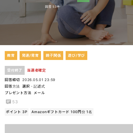
回答 53件
教育
発達/発育
親子関係
遊び/学び
受付終了
当選者確定
回答締切
2026.05.01 23:59
回答方法
選択・記述式
プレゼント方法
メール
53
ポイント 3P
Amazonギフトカード 100円分 1名