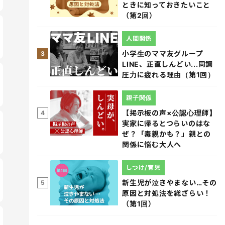
ときに知っておきたいこと
（第2回）
人間関係
小学生のママ友グループ
3
LINE、正直しんどい...同調
圧力に疲れる理由（第1回）
親子関係
【掲示板の声×公認心理師】
4
実家に帰るとつらいのはな
ぜ？「毒親かも？」親との
関係に悩む大人へ
しつけ/育児
新生児が泣きやまない…その
5
原因と対処法を総ざらい！
（第1回）