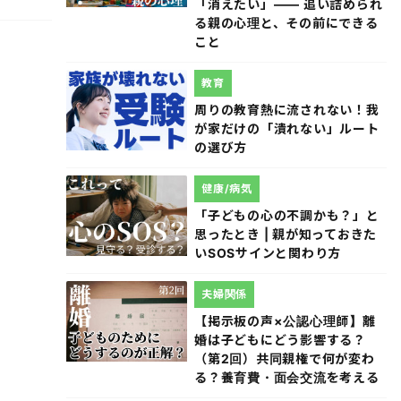
「消えたい」―― 追い詰められ
る親の心理と、その前にできる
こと
教育
周りの教育熱に流されない！我
が家だけの「潰れない」ルート
の選び方
健康/病気
「子どもの心の不調かも？」と
思ったとき | 親が知っておきた
いSOSサインと関わり方
夫婦関係
【掲示板の声×公認心理師】離
婚は子どもにどう影響する？
（第2回）共同親権で何が変わ
る？養育費・面会交流を考える