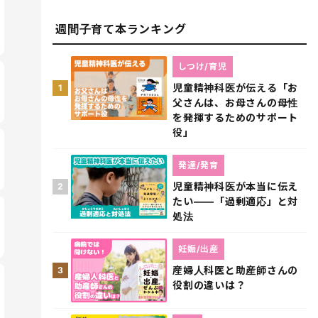
週間子育て本ランキング
しつけ/育児
児童精神科医が伝える「お
1
父さんは、お母さんの母性
を発揮するためのサポート
役」
発達/発育
児童精神科医が本当に伝え
2
たい――「過剰適応」と対
処法
妊娠/出産
産婦人科医と助産師さんの
3
役割の違いは？