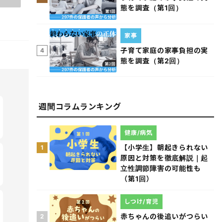
態を調査（第1回）
家事
子育て家庭の家事負担の実
4
態を調査（第2回）
週間コラムランキング
健康/病気
【小学生】朝起きられない
1
原因と対策を徹底解説｜起
立性調節障害の可能性も
（第1回）
しつけ/育児
赤ちゃんの後追いがつらい
2