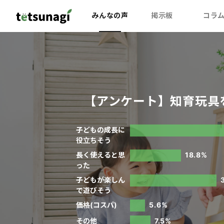
みんなの声
掲示板
コラ
【アンケート】知育玩具
子どもの成長に
役立ちそう
長く使えると思
18.8%
った
子どもが楽しん
で遊びそう
価格(コスパ)
5.6%
その他
7.5%