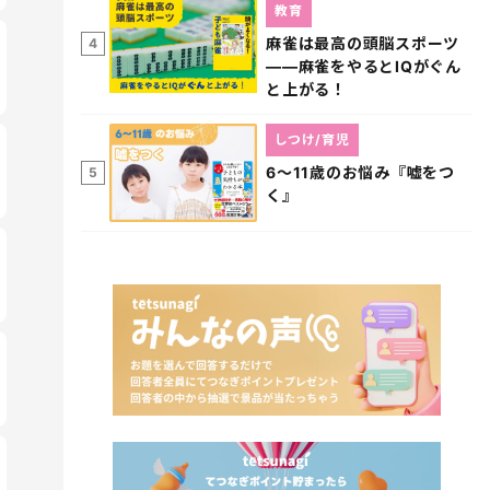
教育
麻雀は最高の頭脳スポーツ
4
――麻雀をやるとIQがぐん
と上がる！
しつけ/育児
6～11歳のお悩み『嘘をつ
5
く』