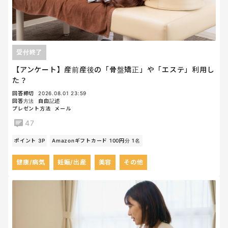
受付終了
【アンケート】産前産後の「骨盤矯正」や「エステ」利用し
た？
回答締切
2026.08.01 23:59
回答方法
自由記述
プレゼント方法
メール
47
ポイント 3P
Amazonギフトカード 100円分 1名
健康/病気
妊娠/出産
美容
その他