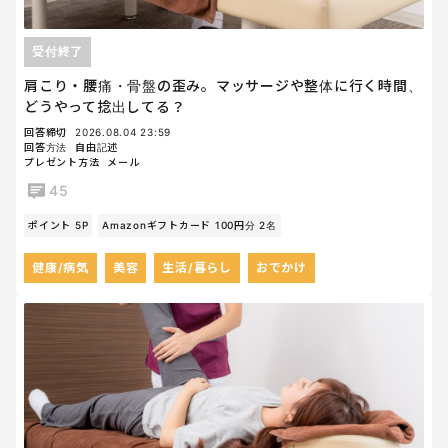
受付終了
肩こり・腰痛・骨盤の歪み。マッサージや整体に行く時間、
どうやって捻出してる？
回答締切
2026.08.04 23:59
回答方法
自由記述
プレゼント方法
メール
45
ポイント 5P
Amazonギフトカード 100円分 2名
健康/病気
美容
生活/暮らし
おでかけ