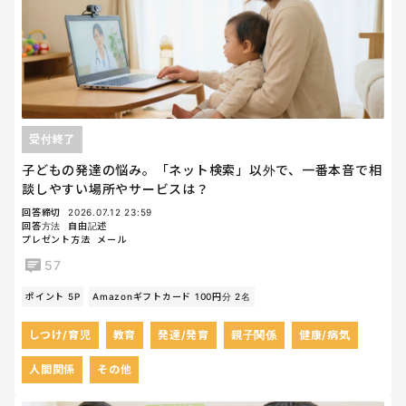
受付終了
子どもの発達の悩み。「ネット検索」以外で、一番本音で相
談しやすい場所やサービスは？
回答締切
2026.07.12 23:59
回答方法
自由記述
プレゼント方法
メール
57
ポイント 5P
Amazonギフトカード 100円分 2名
しつけ/育児
教育
発達/発育
親子関係
健康/病気
人間関係
その他