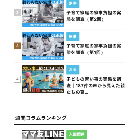
家事
子育て家庭の家事負担の実
2
態を調査（第2回）
家事
子育て家庭の家事負担の実
3
態を調査（第1回）
お金
子どもの習い事の実態を調
4
査｜187件の声から見えた親
たちの葛…
週間コラムランキング
人間関係