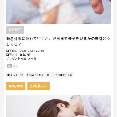
受付終了
救急外来に連れて行くか、翌日まで様子を見るかの線引どう
してる？
回答締切
2026.04.17 23:59
回答方法
自由記述
プレゼント方法
メール
62
ポイント 5P
Amazonギフトカード 100円分 2名
健康/病気
生活/暮らし