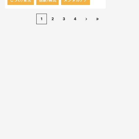
しつけ/育児
健康/病気
メンタルケア
1
2
3
4