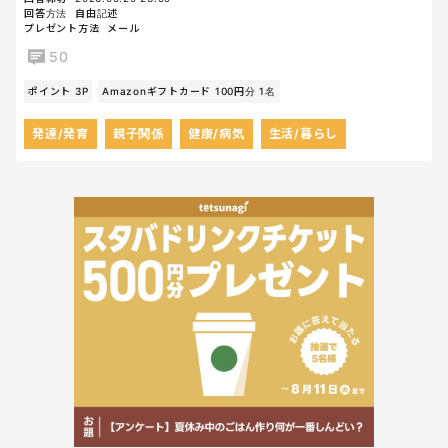
回答方法
自由記述
プレゼント方法
メール
50
ポイント 3P
Amazonギフトカード 100円分 1名
発達/発育
親子関係
健康/病気
生活/暮らし