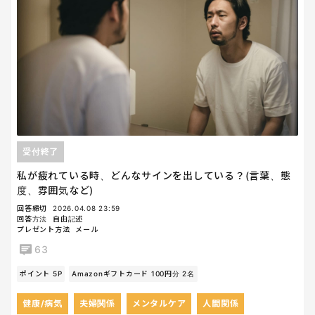
受付終了
私が疲れている時、どんなサインを出している？(言葉、態
度、雰囲気など)
回答締切
2026.04.08 23:59
回答方法
自由記述
プレゼント方法
メール
63
ポイント 5P
Amazonギフトカード 100円分 2名
健康/病気
夫婦関係
メンタルケア
人間関係