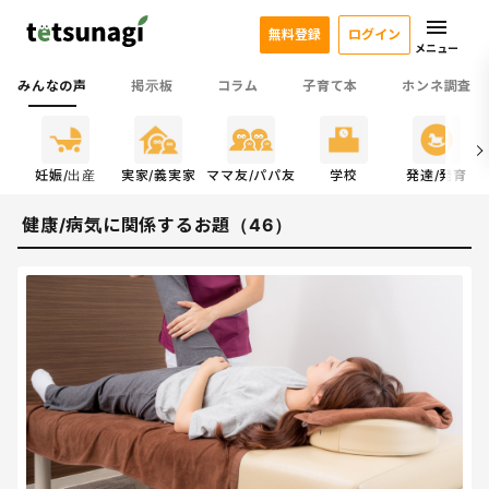
無料登録
ログイン
メニュー
みんなの声
掲示板
コラム
子育て本
ホンネ調査
係
妊娠/出産
実家/義実家
ママ友/パパ友
学校
発達/発育
健康/病気に関係するお題（46）