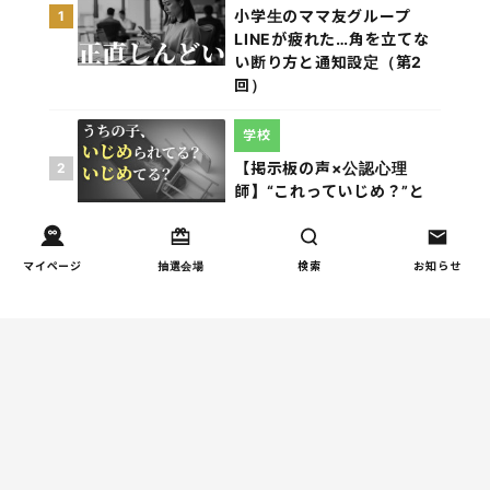
小学生のママ友グループ
1
LINEが疲れた…角を立てな
い断り方と通知設定（第2
回）
学校
【掲示板の声×公認心理
2
師】“これっていじめ？”と
迷い続ける親へ（第2回）
学校
マイページ
抽選会場
検索
お知らせ
小学生が休み時間に一人で
3
いるのは問題？親が知って
おきたい見方（第2回）
しつけ/育児
「イヤイヤ期がつらい…」原
4
因と乗り切り方を徹底解説
｜いつからいつまで？対処