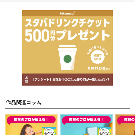
活25年。これまで指導した生徒数は延べ10,000人を超え
る。埼玉県の公立高校の商業科に12年間勤務。12年連続
簿記検定全員合格と、偏差値30台の高校から難関大学へ
の進学をサポートした。高校野球部の監督も務める。部員
不足で大会に出られなかった野球部をゼロから作って大会
出場、市内大会優勝などに導く。
2012年、自宅の机１つでオンライン教員採用試験受験予
備校「教採スクール」を起業。合格率26％の教員採用試
験で開校以来、合格率80％以上をキープ。2021.2022年
は合格率90％を超えた（現在も稼働中）。
2015年、地元秋田で、小中高を対象にした塾経営をスタ
ート。当初7人しかいなかった生徒は現在146人、２校舎
を構える。小学生の中学受験指導を担当して3年連続合格
率100％を達成。まったく勉強しなかった小学３年生の生
作品関連コラム
徒が自分で計画を立てて学習するようになったり、小学部
から通っていた生徒が中学校を経て県内トップ進学高校へ
進学したりするケースも決して珍しくない。
自らも指導を開始して3年目の2021年3月には、医学部、