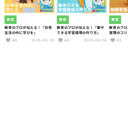
難関公立大学、大学推薦組、中学受験組、高校推薦入試
組、高等専門学校（高専）受験組、高校私立組が全員合
格。また、学力日本一の秋田県にて中学3年生の秋田県模
試で４年連続(2023年8月末現在)総合順位1位の生徒を輩
教育
教育
教育
出中。
教育のプロが伝える！「日常
教育のプロが伝える！「集中
教育のプロ
生活の中に学びを」
できる学習環境の作り方」
管理のコツ
46
44
42
2026-08-08
2026-08-08