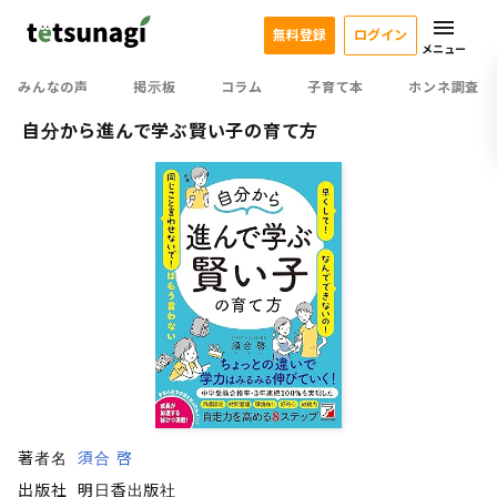
無料登録
ログイン
メニュー
みんなの声
掲示板
コラム
子育て本
ホンネ調査
自分から進んで学ぶ賢い子の育て方
著者名
須合 啓
出版社
明日香出版社