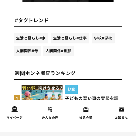
#タグトレンド
生活と暮らし
#家
生活と暮らし
#仕事
学校
#学校
人間関係
#母
人間関係
#旦那
週間ホンネ調査ランキング
お金
子どもの習い事の実態を調
1
査｜187件の声から見えた親
たちの葛…
マイページ
みんなの声
抽選会場
お知らせ
しつけ/育児
子育て家庭の夫婦関係を調
2