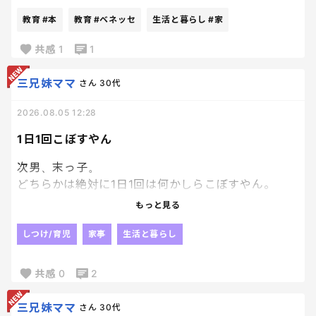
絵本大好き人間の長男にと、
教育
#本
教育
#ベネッセ
生活と暮らし
#家
兄妹分の計３冊申し込んでおいたんだけど、
ちょっと想定外にちゃんとした本届いてびっくり。
共感
1
1
笑
ていうか普通の本！
三兄妹ママ
さん
30代
それなりに種類もあるなかで選べて、
2026.08.05 12:28
Ｗ抽選付のものだったんだけど、
あまりにちゃんとした本届いたから、
1日1回こぼすやん
もうそっちの抽選外れても満足。笑
次男、末っ子。
どちらかは絶対に1日1回は何かしらこぼすやん。
おかげで床がピカピカだわ。
もっと見る
ありがとな☺️💢
しつけ/育児
家事
生活と暮らし
共感
0
2
三兄妹ママ
さん
30代