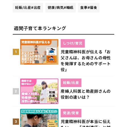
妊娠/出産
#出産
健康/病気
#睡眠
食事
#偏食
週間子育て本ランキング
しつけ/育児
児童精神科医が伝える「お
1
父さんは、お母さんの母性
を発揮するためのサポート
役」
妊娠/出産
産婦人科医と助産師さんの
2
役割の違いは？
発達/発育
児童精神科医が本当に伝え
3