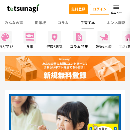
無料登録
ログイン
メニュー
みんなの声
掲示板
コラム
子育て本
ホンネ調査
遊び/学び
食事
健康/病気
コラム特集
妊娠/出産
生活/