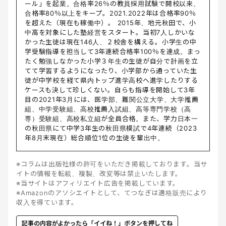
ール」を起業。合格率26％の教員採用試験で開校以来、
合格率80％以上をキープ。2021.2022年は合格率90％
を超えた（現在も稼働中）。 2015年、地元秋田で、小
中高を対象にした塾経営をスタート。当初7人しかいな
かった生徒は現在146人、２校舎を構える。小学生の中
学受験指導を担当して3年連続合格率100％を達成。まっ
たく勉強しなかった小学３年生の生徒が自分で計画を立
てて学習するようになったり、小学部から通っていた生
徒が中学校を経て県内トップ進学高校へ進学したりする
ケースも決して珍しくない。自らも指導を開始して3年
目の2021年3月には、医学部、難関公立大学、大学推薦
組、中学受験組、高校推薦入試組、高等専門学校（高
専）受験組、高校私立組が全員合格。また、学力日本一
の秋田県にて中学3年生の秋田県模試で4年連続（2023
年8月末現在）総合順位1位の生徒を輩出中。
※コラムは出版社様の許可をいただき掲載しております。当サ
イトの情報を転載、複製、改変等は禁止いたします。
※当サイトはアフィリエイト広告を掲載しています。
※Amazonのアソシエイトとして、てつなぎは適格販売により
収入を得ています。
記事の内容がよかったら「イイね！」ボタンを押してね