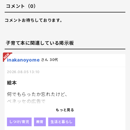
コメント（0）
コメントお待ちしております。
子育て本に関連している掲示板
inakanoyome
さん
30代
2026.08.05 13:10
絵本
何でもらったか忘れたけど、
ベネッセの広告で
絵本を応募者家族
もっと見る
子供一人につき１冊プレゼントっていうのがあって、
どうせぺらっぺらの本が届くんだろうな、
しつけ/育児
教育
生活と暮らし
とも思いつつ、