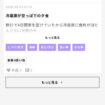
2026.08.05 07:13
冷蔵庫が空っぽでの夕食
旅行で4日間家を空けていたから冷蔵庫に食料がほと
んどない状態の今。
夕食に何を作ろうか迷走状態です。笑
もっと見る
卵と白米はあるから、ここはオムライスが無難かし
しつけ/育児
家事
遊び/学び
習い事
お仕事
ら？？
家事
#買い物
買い物いかなきゃ！！
って思うけど、昼間は暑すぎて車に乗りたくないし夕
共感
0
2
方行こうと思うと面倒が勝つし、、笑
もっと見る