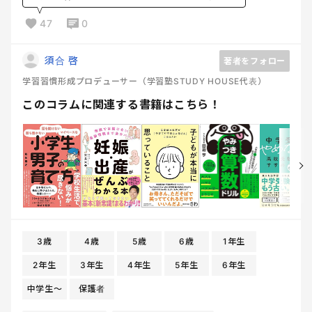
47
0
須合 啓
著者をフォロー
学習習慣形成プロデューサー（学習塾STUDY HOUSE代表）
このコラムに関連する書籍はこちら！
3歳
4歳
5歳
6歳
1年生
2年生
3年生
4年生
5年生
6年生
中学生〜
保護者