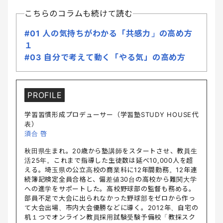
こちらのコラムも続けて読む
#01 人の気持ちがわかる「共感力」の高め方
１
#03 自分で考えて動く「やる気」の高め方
PROFILE
学習習慣形成プロデューサー（学習塾STUDY HOUSE代
表）
須合 啓
秋田県生まれ。20歳から塾講師をスタートさせ、教員生
活25年。これまで指導した生徒数は延べ10,000人を超
える。埼玉県の公立高校の商業科に12年間勤務。12年連
続簿記検定全員合格と、偏差値30台の高校から難関大学
への進学をサポートした。高校野球部の監督も務める。
部員不足で大会に出られなかった野球部をゼロから作っ
て大会出場、市内大会優勝などに導く。2012年、自宅の
机１つでオンライン教員採用試験受験予備校「教採スク