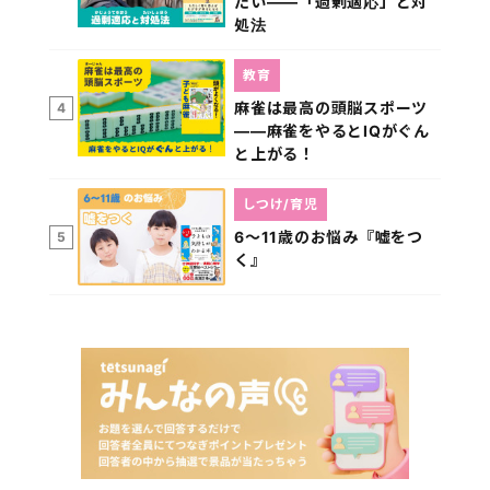
たい――「過剰適応」と対
処法
教育
麻雀は最高の頭脳スポーツ
4
――麻雀をやるとIQがぐん
と上がる！
しつけ/育児
6～11歳のお悩み『嘘をつ
5
く』