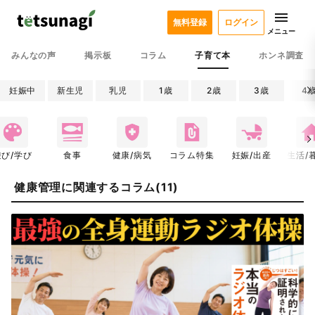
無料登録
ログイン
メニュー
みんなの声
掲示板
コラム
子育て本
ホンネ調査
妊娠中
新生児
乳児
1歳
2歳
3歳
4
遊び/学び
食事
健康/病気
コラム特集
妊娠/出産
生活/
健康管理に関連するコラム(11)