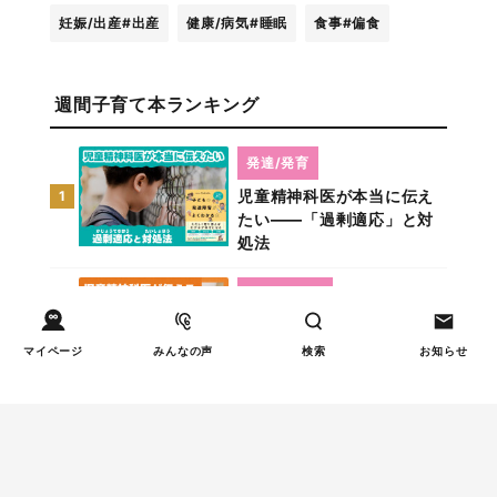
妊娠/出産
#出産
健康/病気
#睡眠
食事
#偏食
週間子育て本ランキング
発達/発育
児童精神科医が本当に伝え
1
たい――「過剰適応」と対
処法
しつけ/育児
児童精神科医が伝える「上
2
の子」に「一人っ子」の気
マイページ
みんなの声
検索
お知らせ
分を
食事
医学的に正しい食事法！
3
「野菜ジュースは野菜の代