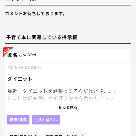
コメントお待ちしております。
子育て本に関連している掲示板
匿名
さん
30代
2026.08.07 05:54
ダイエット
最近、ダイエットを頑張ってるんだけどさ、、、
たまには何も気にせず好きな物を食べたいぃぃ
ぃ！！ってなる。笑
もっと見る
ダイエットしようと思っても、
健康/病気
生活と暮らし
美味しい物を見ると誘惑に負けちゃいそうになって
辛いぜ〜