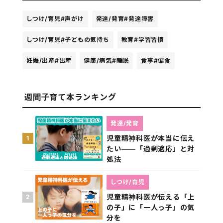
しつけ/育児
#声がけ
発達/発育
#発達障害
しつけ/育児
#子どもの気持ち
教育
#学習習慣
妊娠/出産
#出産
健康/病気
#睡眠
食事
#偏食
週間子育て本ランキング
発達/発育
児童精神科医が本当に伝え
1
たい――「過剰適応」と対
処法
しつけ/育児
児童精神科医が伝える「上
2
の子」に「一人っ子」の気
分を