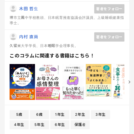
木田 哲生
著者をフォロー
堺市立鳳中学校教頭、日本眠育推進協議会評議員、上級睡眠健康指
導士。
内村 直尚
著者をフォロー
久留米大学学長、日本睡眠学会理事長。
このコラムに関連する書籍はこちら！
5歳
6歳
1年生
2年生
3年生
4年生
5年生
6年生
保護者