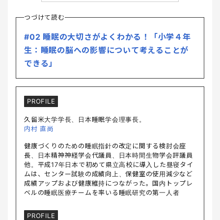
つづけて読む
#02 睡眠の大切さがよくわかる！「小学４年
生：睡眠の脳への影響について考えることが
できる」
PROFILE
久留米大学学長、日本睡眠学会理事長。
内村 直尚
健康づくりのための睡眠指針の改定に関する検討会座
長、日本精神神経学会代議員、日本時間生物学会評議員
他。平成17年日本で初めて県立高校に導入した昼寝タイ
ムは、センター試験の成績向上、保健室の使用減少など
成績アップおよび健康維持につながった。国内トップレ
ベルの睡眠医療チームを率いる睡眠研究の第一人者
PROFILE