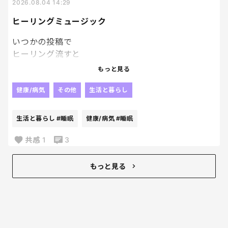
ギラギラ太陽出てる
2026.08.04 14:29
外に行きたいくらいだ。
ヒーリングミュージック
スタッフさん
チラチラ長袖だもんね。
いつかの投稿で
だったら設定上げようよ………。
ヒーリング流すと
お子さんの
もっと見る
寝かしつけが早いというのを
見てから、
健康/病気
その他
生活と暮らし
スマホで
不眠向けの
生活と暮らし
#睡眠
健康/病気
#睡眠
ヒーリングミュージック
ってのを検索して
共感
1
3
流してみてるんだけど、
私が無きゃ寝られなくなった。笑
もっと見る
寝れない寝れない
っていう日は必ずこれ。
睡眠剤は身体に合わずやめて
結局これを毎日つけたら
良いんじゃないかと