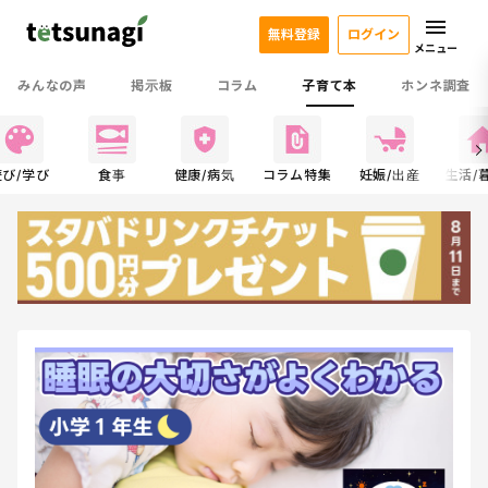
無料登録
ログイン
メニュー
みんなの声
掲示板
コラム
子育て本
ホンネ調査
遊び/学び
食事
健康/病気
コラム特集
妊娠/出産
生活/