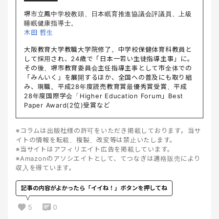
堺市立鳳中学校教頭、日本眠育推進協議会評議員、上級
睡眠健康指導士。
木田 哲生
大阪教育大学教職大学院修了。中学校保健体育科教員と
して採用され、24歳で「日本一若い生徒指導主事」に。
その後、堺市教育委員会主任指導主事として市全体での
「みんいく」を展開するほか、全国への普及にも取り組
み、現職。平成28年度読売教育賞最優秀賞受賞、平成
28年度国際学会「Higher Education Forum」Best
Paper Award(2位)受賞など
※コラムは出版社様の許可をいただき掲載しております。当サ
イトの情報を転載、複製、改変等は禁止いたします。
※当サイトはアフィリエイト広告を掲載しています。
※Amazonのアソシエイトとして、てつなぎは適格販売により
収入を得ています。
記事の内容がよかったら「イイね！」ボタンを押してね
5
0