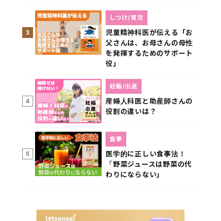
しつけ/育児
児童精神科医が伝える「お
3
父さんは、お母さんの母性
を発揮するためのサポート
役」
妊娠/出産
産婦人科医と助産師さんの
4
役割の違いは？
食事
医学的に正しい食事法！
5
「野菜ジュースは野菜の代
わりにならない」