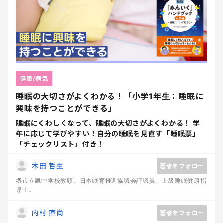
健康/病気
睡眠の大切さがよくわかる！「小学1年生：睡眠に
興味を持つことができる」
睡眠にくわしくなって、睡眠の大切さがよくわかる！ 学
年に応じて学びやすい！自分の睡眠を見直す「睡眠票」
「チェックリスト」付き！
木田 哲生
著者をフォロー
堺市立鳳中学校教頭、日本眠育推進協議会評議員、上級睡眠健康指
導士。
内村 直尚
著者をフォロー