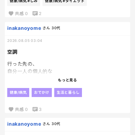
健康/病気
#しみ
健康/病気
#ダイエット
無理して我慢するより、楽しみながら続ける方が自
共感
0
2
分には合ってる気がするんだけどな〜
inakanoyome
さん
30代
2026.08.05 03:04
空調
行った先の、
自分一人の個人的な
暑い寒いでどーにもできない
もっと見る
この空調、つらいー。
ずっと鳥肌でやんす。
健康/病気
おでかけ
生活と暮らし
お好きな飲み物どうぞ
だけど、
共感
0
3
ホットドリンクなし。
お湯でもいい。
inakanoyome
さん
30代
ホットをくれ。笑