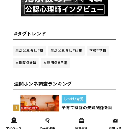
#タグトレンド
生活と暮らし
#家
生活と暮らし
#仕事
学校
#学校
人間関係
#母
人間関係
#旦那
週間ホンネ調査ランキング
しつけ/育児
子育て家庭の夫婦関係を調
1
査｜195件の声から見えた
「チームに…
マイページ
みんなの声
抽選会場
お知らせ