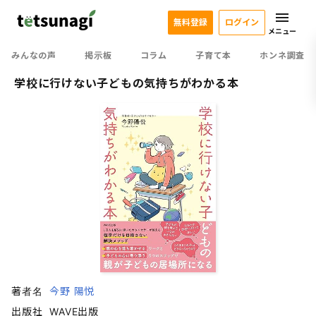
無料登録
ログイン
メニュー
みんなの声
掲示板
コラム
子育て本
ホンネ調査
学校に行けない子どもの気持ちがわかる本
著者名
今野 陽悦
出版社
WAVE出版