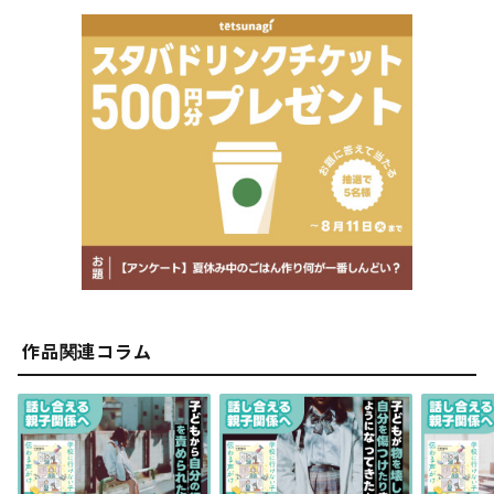
カウンセリングや心理学を学ぶ。そこでさまざまな手法と
出会い、多くの人の愛と助けで徐々に心の葛藤から解放さ
れる。
引きこもり時代の自分と同じように悩んでいる人の力にな
りたいと、自身の経験を通じて、20歳の頃から不登校・
引きこもりなど子どもの問題を専門としたカウンセラーと
して活動を開始。子どもの気持ちに寄り添い、一緒に解決
していくカウンセリングスタイルが話題となり、のべ1万
件を超えるカウンセリングを行う。
カウンセリング活動のかたわら、無料メールマガジン「不
登校・引きこもりのお子さんを持つ親御さんのための親子
関係講座」（購読数約7万人）を発行し、不登校・引きこ
もりの改善に向けての情報発信にも力を入れている。
作品関連コラム