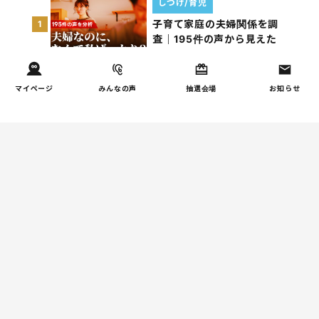
しつけ/育児
子育て家庭の夫婦関係を調
1
査｜195件の声から見えた
「チームに…
家事
マイページ
みんなの声
抽選会場
お知らせ
子育て家庭の家事負担の実
2
態を調査（第2回）
家事
子育て家庭の家事負担の実
3
態を調査（第1回）
お金
子どもの習い事の実態を調
4
査｜187件の声から見えた親
たちの葛…