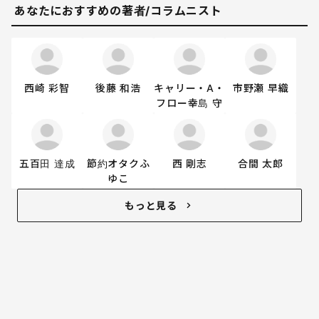
あなたにおすすめの著者/コラムニスト
西崎 彩智
後藤 和浩
キャリー・A・
市野瀬 早織
フロー幸島 守
五百田 達成
節約オタクふ
西 剛志
合間 太郎
ゆこ
もっと見る