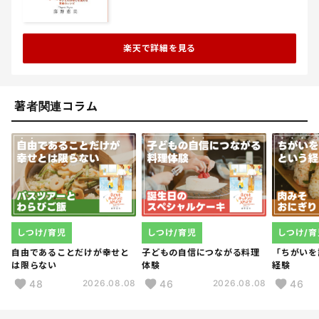
楽天で詳細を見る
著者関連コラム
しつけ/育児
しつけ/育児
しつけ/育
自由であることだけが幸せと
子どもの自信につながる料理
「ちがいを
は限らない
体験
経験
48
46
46
2026.08.08
2026.08.08