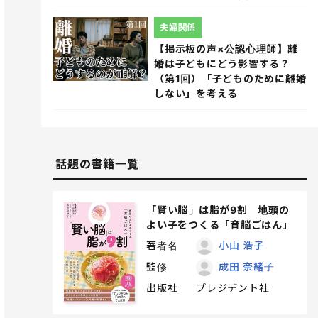
夫婦関係
【掲示板の声×公認心理師】離
婚は子どもにどう影響する？
（第1回）「子どものために離婚
しない」を考える
話題の書籍一覧
「賢い脳」は脂が9割 地頭の
よい子をつくる「育脳ごはん」
著者名
小山 浩子
監修
成田 奈緒子
出版社
プレジデント社