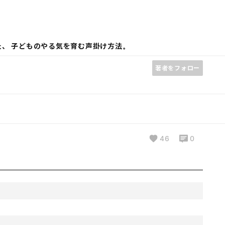
た、 子どものやる気を育む声掛け方法。
著者をフォロー
46
0