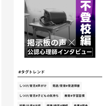
#タグトレンド
しつけ/育児
#声がけ
発達/発育
#発達障害
しつけ/育児
#子どもの気持ち
教育
#学習習慣
妊娠/出産
#出産
健康/病気
#睡眠
食事
#偏食