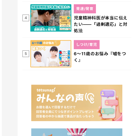
発達/発育
児童精神科医が本当に伝え
4
たい――「過剰適応」と対
処法
しつけ/育児
6～11歳のお悩み『嘘をつ
5
く』