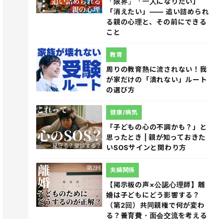
「限界」「一人になりたい」
「消えたい」―― 追い詰められ
る親の心理と、その前にできる
こと
教育
周りの教育熱に流されない！我
が家だけの「潰れない」ルート
の選び方
健康/病気
「子どもの心の不調かも？」と
思ったとき | 親が知っておきた
いSOSサインと関わり方
夫婦関係
【掲示板の声×公認心理師】離
婚は子どもにどう影響する？
（第2回）共同親権で何が変わ
る？養育費・面会交流を考える