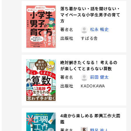
落ち着かない・話を聞けない・
マイペースな小学生男子の育て
方
著者名
松永 暢史
出版社
すばる舎
絶対解きたくなる！ 考えるの
が楽しくてとまらない算数
著者名
前田 健太
出版社
KADOKAWA
4歳から楽しめる 即興工作大図
鑑
著者名
野呂 祐人