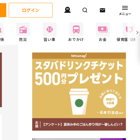
ログイン
メニュー
関係
防災
習い事
おでかけ
お金
保育園/幼稚