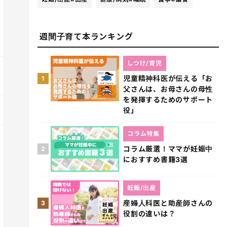
週間子育て本ランキング
しつけ/育児
児童精神科医が伝える「お
1
父さんは、お母さんの母性
を発揮するためのサポート
役」
コラム特集
コラム厳選！ママが妊娠中
2
におすすめ書籍3選
妊娠/出産
産婦人科医と助産師さんの
3
役割の違いは？