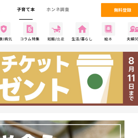
ム
子育て本
ホンネ調査
無料登録
康/病気
コラム特集
妊娠/出産
生活/暮らし
絵本
夫婦