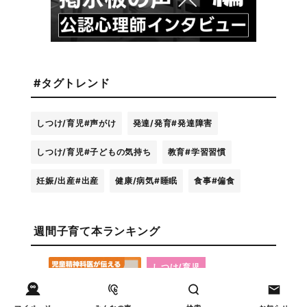
#タグトレンド
しつけ/育児
#声がけ
発達/発育
#発達障害
しつけ/育児
#子どもの気持ち
教育
#学習習慣
妊娠/出産
#出産
健康/病気
#睡眠
食事
#偏食
週間子育て本ランキング
しつけ/育児
児童精神科医が伝える「お
1
父さんは、お母さんの母性