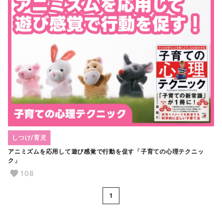
しつけ/育児
アニミズムを応用して遊び感覚で行動を促す「子育ての心理テクニッ
ク」
108
1