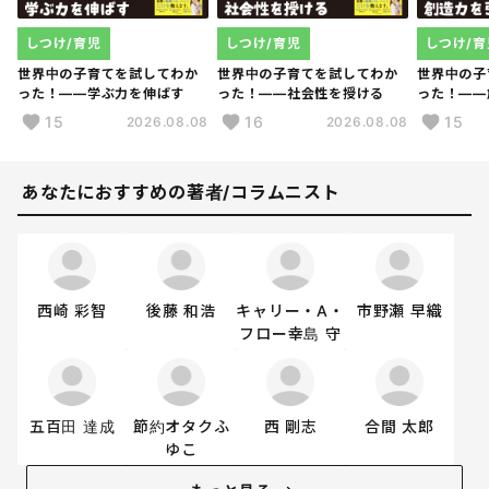
しつけ/育児
しつけ/育児
しつけ/育
世界中の子育てを試してわか
世界中の子育てを試してわか
世界中の子
った！――学ぶ力を伸ばす
った！――社会性を授ける
った！――
15
16
15
2026.08.08
2026.08.08
あなたにおすすめの著者/コラムニスト
西崎 彩智
後藤 和浩
キャリー・A・
市野瀬 早織
フロー幸島 守
五百田 達成
節約オタクふ
西 剛志
合間 太郎
ゆこ