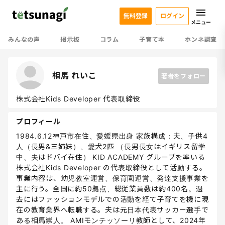
無料登録
ログイン
メニュー
みんなの声
掲示板
コラム
子育て本
ホンネ調査
相馬 れいこ
著者をフォロー
株式会社Kids Developer 代表取締役
プロフィール
1984.6.12神戸市在住、愛媛県出身 家族構成：夫、子供4
人（長男&三姉妹）、愛犬2匹 （長男長女はイギリス留学
中、夫はドバイ在住） KID ACADEMY グループを率いる
株式会社Kids Developer の代表取締役として活動する。
事業内容は、幼児教室運営、保育園運営、発達支援事業を
主に行う。全国に約50拠点、総従業員数は約400名。過
去にはファッションモデルでの活動を経て子育てを機に現
在の教育業界へ転職する。夫は元日本代表サッカー選手で
ある相馬崇人。 AMIモンテッソーリ教師として、2024年