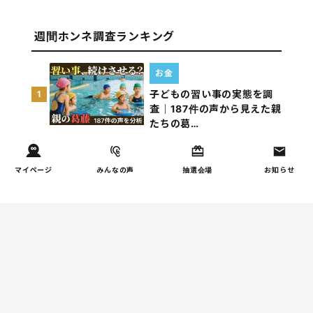
週間ホンネ調査ランキング
お金
子どもの習い事の実態を調
1
査｜187件の声から見えた親
たちの葛…
しつけ/育児
マイページ
みんなの声
抽選会場
お知らせ
子育て家庭の夫婦関係を調
2
査｜195件の声から見えた
「チームに…
家事
子育て家庭の家事負担の実
3
態を調査（第1回）
家事