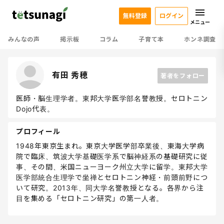
無料登録
ログイン
メニュー
みんなの声
掲示板
コラム
子育て本
ホンネ調査
有田 秀穂
著者をフォロー
医師・脳生理学者。東邦大学医学部名誉教授。セロトニン
Dojo代表。
プロフィール
1948年東京生まれ。東京大学医学部卒業後、東海大学病
院で臨床、筑波大学基礎医学系で脳神経系の基礎研究に従
事、その間、米国ニューヨーク州立大学に留学。東邦大学
医学部統合生理学で坐禅とセロトニン神経・前頭前野につ
いて研究。2013年、同大学名誉教授となる。各界から注
目を集める「セロトニン研究」の第一人者。