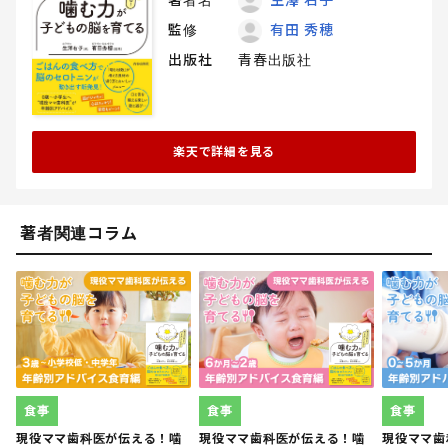
監修
有田 秀穂
出版社
青春出版社
楽天で詳細を見る
著者関連コラム
食事
食事
食事
現役ママ歯科医が伝える！噛
現役ママ歯科医が伝える！噛
現役ママ歯