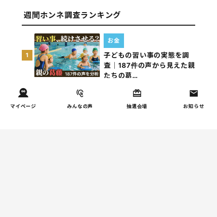
週間ホンネ調査ランキング
お金
子どもの習い事の実態を調
1
査｜187件の声から見えた親
たちの葛…
しつけ/育児
マイページ
みんなの声
抽選会場
お知らせ
子育て家庭の夫婦関係を調
2
査｜195件の声から見えた
「チームに…
家事
子育て家庭の家事負担の実
3
態を調査（第1回）
家事