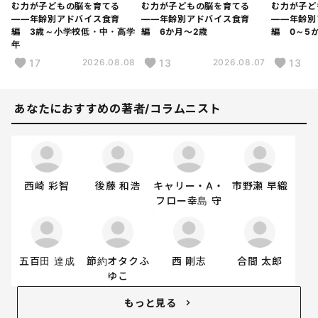
む力が子どもの脳を育てる
む力が子どもの脳を育てる
む力が子ど
――年齢別アドバイス食育
――年齢別アドバイス食育
――年齢別
編 3歳～小学校低・中・高学
編 6か月～2歳
編 0～5
年
17
13
13
2026.08.08
2026.08.07
あなたにおすすめの著者/コラムニスト
西崎 彩智
後藤 和浩
キャリー・A・
市野瀬 早織
フロー幸島 守
五百田 達成
節約オタクふ
西 剛志
合間 太郎
ゆこ
もっと見る