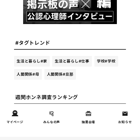
#タグトレンド
生活と暮らし
#家
生活と暮らし
#仕事
学校
#学校
人間関係
#母
人間関係
#旦那
週間ホンネ調査ランキング
お金
マイページ
みんなの声
抽選会場
お知らせ
子どもの習い事の実態を調
1
査｜187件の声から見えた親
たちの葛…