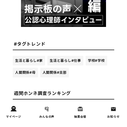
#タグトレンド
生活と暮らし
#家
生活と暮らし
#仕事
学校
#学校
人間関係
#母
人間関係
#旦那
週間ホンネ調査ランキング
お金
子どもの習い事の実態を調
1
マイページ
みんなの声
抽選会場
お知らせ
査｜187件の声から見えた親