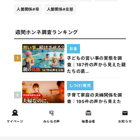
人間関係
#母
人間関係
#旦那
週間ホンネ調査ランキング
お金
子どもの習い事の実態を調
1
査｜187件の声から見えた親
たちの葛…
しつけ/育児
子育て家庭の夫婦関係を調
2
査｜195件の声から見えた
「チームに…
マイページ
みんなの声
抽選会場
お知らせ
家事
子育て家庭の家事負担の実
3
態を調査（第1回）