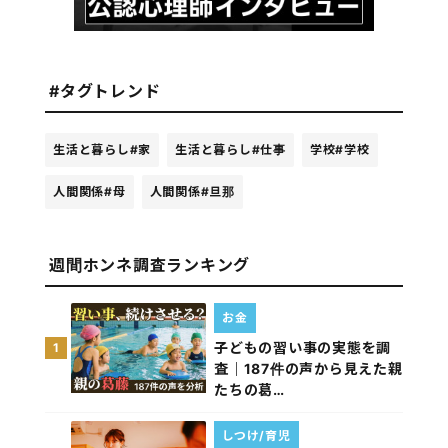
#タグトレンド
生活と暮らし
#家
生活と暮らし
#仕事
学校
#学校
人間関係
#母
人間関係
#旦那
週間ホンネ調査ランキング
お金
子どもの習い事の実態を調
1
査｜187件の声から見えた親
たちの葛…
しつけ/育児