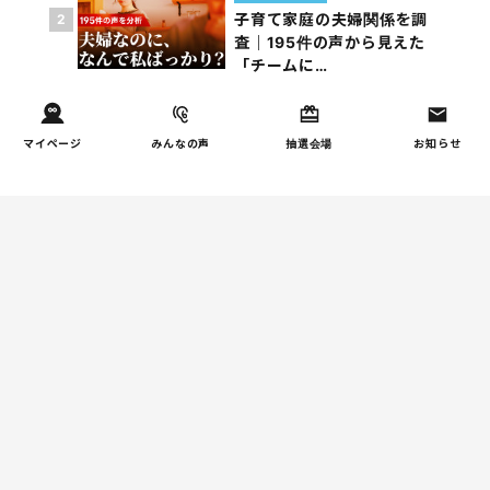
子育て家庭の夫婦関係を調
2
査｜195件の声から見えた
「チームに…
家事
マイページ
みんなの声
抽選会場
お知らせ
子育て家庭の家事負担の実
3
態を調査（第1回）
家事
子育て家庭の家事負担の実
4
態を調査（第2回）
週間コラムランキング
健康/病気
【小学生】朝起きられない
1