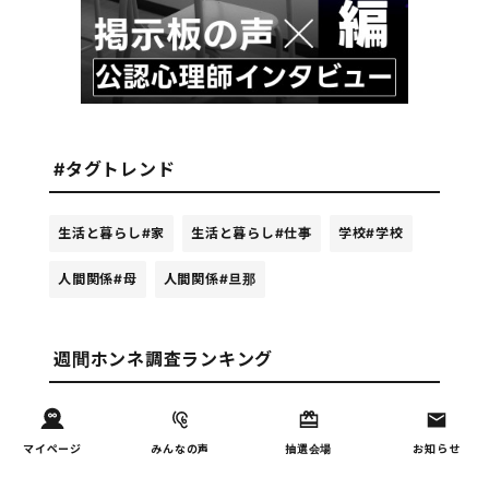
#タグトレンド
生活と暮らし
#家
生活と暮らし
#仕事
学校
#学校
人間関係
#母
人間関係
#旦那
週間ホンネ調査ランキング
お金
子どもの習い事の実態を調
1
マイページ
みんなの声
抽選会場
お知らせ
査｜187件の声から見えた親