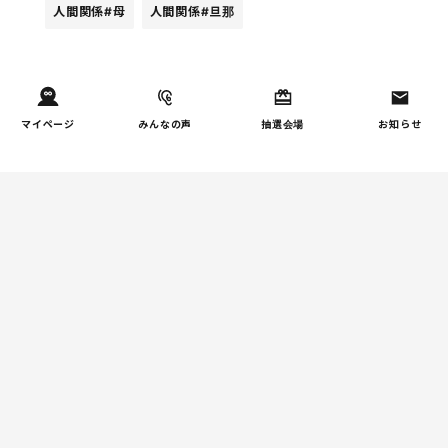
人間関係
#母
人間関係
#旦那
週間ホンネ調査ランキング
マイページ
みんなの声
抽選会場
お知らせ
お金
子どもの習い事の実態を調
1
査｜187件の声から見えた親
たちの葛…
しつけ/育児
子育て家庭の夫婦関係を調
2
査｜195件の声から見えた
「チームに…
家事
子育て家庭の家事負担の実
3
態を調査（第2回）