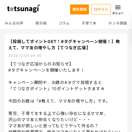
無料登録
ログイン
メニュー
みんなの声
掲示板
コラム
子育て本
ホンネ調査
【投稿してポイントGET！#タグキャンペーン開催！】教
えて、ママ友の増やし方【てつなぎ広場】
2023.12.04 09:40
【てつなぎ広場からのお知らせ】
#タグキャンペーンを開催いたします！
キャンペーン期間中、お題の#タグで投稿すると
「てつなぎポイント」10ポイントゲットきます☆
今回のお題は「#教えて、ママ友の増やし方」です。
育児、子育てをする上で心強い存在になるママ友。
沢山のママ友と仲良くなりたいけど・・・
ママ友が欲しいと思ってもどうやって作るの？
幼稚園や保育園で、他のママ友になんて声をかけたらいい