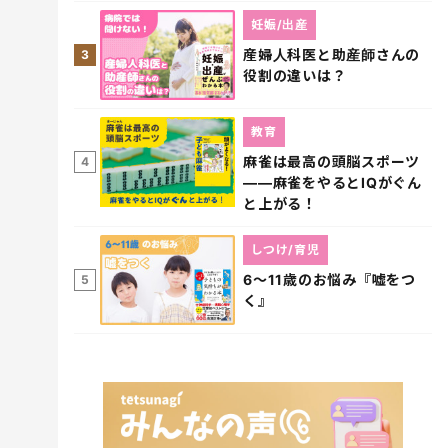
妊娠/出産
産婦人科医と助産師さんの
3
役割の違いは？
教育
麻雀は最高の頭脳スポーツ
4
――麻雀をやるとIQがぐん
と上がる！
しつけ/育児
6～11歳のお悩み『嘘をつ
5
く』