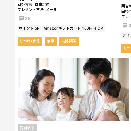
回答方法
自由記述
回答
プレゼント方法
メール
回答
プレ
29
ポイント 5P
Amazonギフトカード 100円分 2名
ポイ
しつけ/育児
家事
夫婦関係
しつ
受付終了