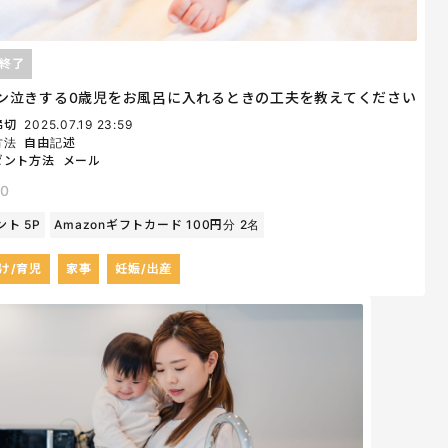
終了
ン泣きする0歳児をお風呂に入れるときの工夫を教えてください
締切
2025.07.19 23:59
方法
自由記述
ゼント方法
メール
0
ト 5P
Amazonギフトカード 100円分 2名
け/育児
家事
妊娠/出産