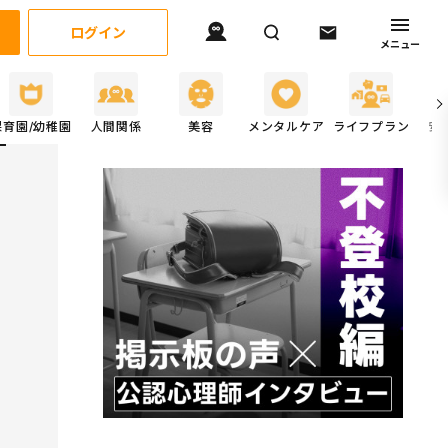
ログイン
メニュー
保育園/幼稚園
人間関係
美容
メンタルケア
ライフプラン
安