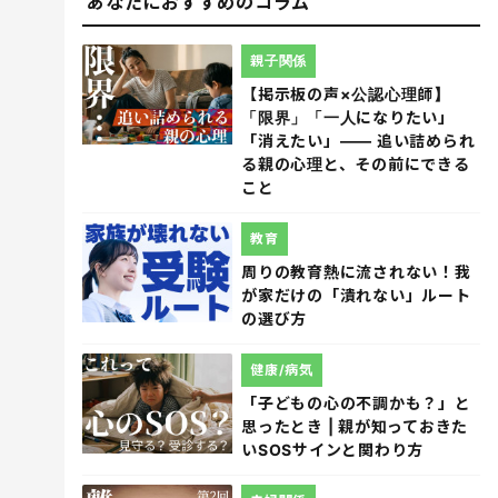
あなたにおすすめのコラム
親子関係
【掲示板の声×公認心理師】
「限界」「一人になりたい」
「消えたい」―― 追い詰められ
る親の心理と、その前にできる
こと
教育
周りの教育熱に流されない！我
が家だけの「潰れない」ルート
の選び方
健康/病気
「子どもの心の不調かも？」と
思ったとき | 親が知っておきた
いSOSサインと関わり方