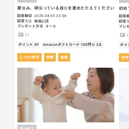
夏休み、頑張っている自分を褒めたたえてください
初め
回答締切
2025.08.05 23:59
回答
回答方法
自由記述
回答
プレゼント方法
メール
プレ
31
2
ポイント 5P
Amazonギフトカード 100円分 2名
ポイン
しつけ/育児
家事
食事
学校
受付終了