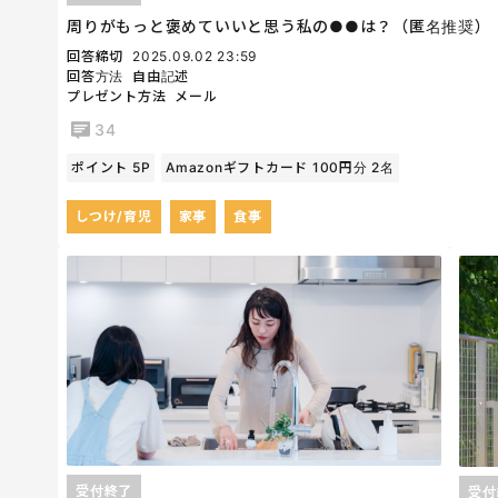
周りがもっと褒めていいと思う私の●●は？（匿名推奨）
回答締切
2025.09.02 23:59
回答方法
自由記述
プレゼント方法
メール
34
ポイント 5P
Amazonギフトカード 100円分 2名
しつけ/育児
家事
食事
受付終了
受付