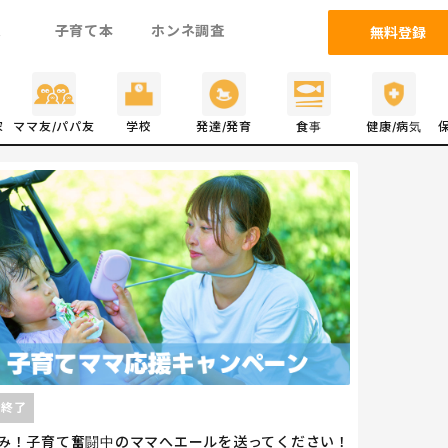
ム
子育て本
ホンネ調査
無料登録
家
ママ友/パパ友
学校
発達/発育
食事
健康/病気
付終了
み！子育て奮闘中のママへエールを送ってください！