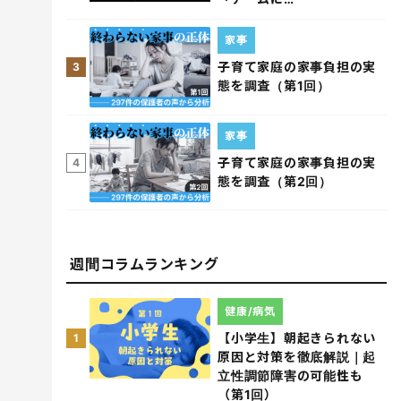
家事
子育て家庭の家事負担の実
3
態を調査（第1回）
家事
子育て家庭の家事負担の実
4
態を調査（第2回）
週間コラムランキング
健康/病気
【小学生】朝起きられない
1
原因と対策を徹底解説｜起
立性調節障害の可能性も
（第1回）