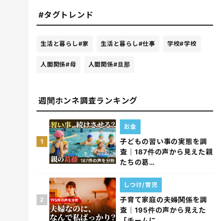
#タグトレンド
生活と暮らし
#家
生活と暮らし
#仕事
学校
#学校
人間関係
#母
人間関係
#旦那
週間ホンネ調査ランキング
お金
子どもの習い事の実態を調
1
査｜187件の声から見えた親
たちの葛…
しつけ/育児
子育て家庭の夫婦関係を調
2
査｜195件の声から見えた
「チームに…