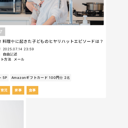
了
！料理中に起きた子どものヒヤリハットエピソードは？
切
2025.07.14 23:59
法
自由記述
ント方法
メール
 5P
Amazonギフトカード 100円分 2名
/育児
家事
食事