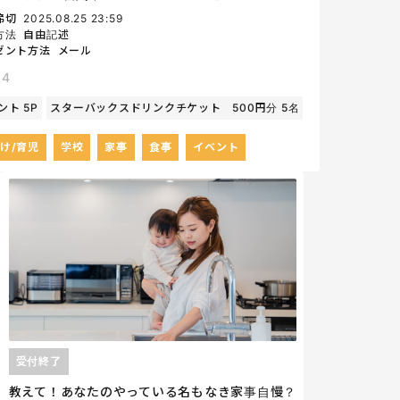
締切
2025.08.25 23:59
方法
自由記述
ゼント方法
メール
34
ント 5P
スターバックスドリンクチケット 500円分 5名
け/育児
学校
家事
食事
イベント
受付終了
教えて！あなたのやっている名もなき家事自慢？