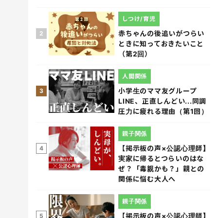
しつけ/育児
赤ちゃんの後追いがつらい
2
ときに知っておきたいこと
（第2回）
人間関係
小学生のママ友グループ
3
LINE、正直しんどい...同調
圧力に疲れる理由（第1回）
親子関係
【掲示板の声×公認心理師】
4
実家に帰るとつらいのはな
ぜ？「毒親かも？」親との
関係に悩む大人へ
親子関係
【掲示板の声×公認心理師】
5