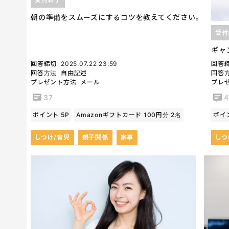
朝の準備をスムーズにするコツを教えてください。
受付
ギャ
回答締切
2025.07.22 23:59
回答
回答方法
自由記述
回答
プレゼント方法
メール
プレ
37
4
ポイント 5P
Amazonギフトカード 100円分 2名
ポイン
しつけ/育児
親子関係
家事
しつ