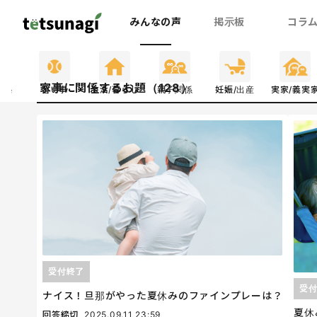
みんなの声
掲示板
コラ
家事に関係するお題（128）
関係
習い事
生活/暮らし
親子関係
妊娠/出産
実家/義実
受付終了
受
ナイス！旦那がやった夏休みのファインプレーは？
夏休
回答締切
2025.09.11 23:59