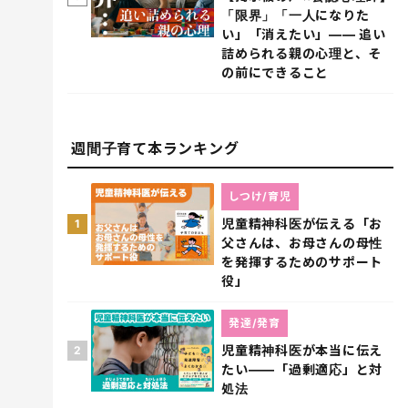
「限界」「一人になりた
い」「消えたい」―― 追い
詰められる親の心理と、そ
の前にできること
週間子育て本ランキング
しつけ/育児
児童精神科医が伝える「お
1
父さんは、お母さんの母性
を発揮するためのサポート
役」
発達/発育
児童精神科医が本当に伝え
2
たい――「過剰適応」と対
処法