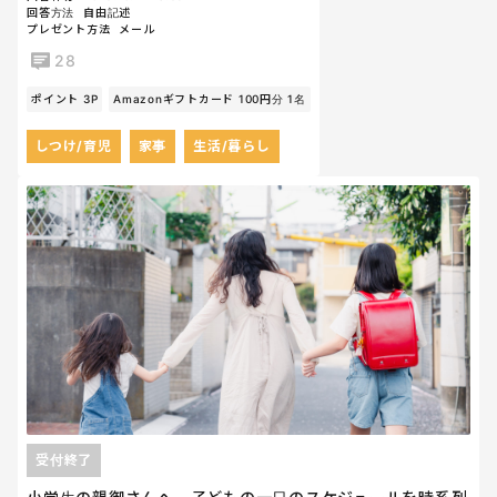
回答方法
自由記述
プレゼント方法
メール
28
ポイント 3P
Amazonギフトカード 100円分 1名
しつけ/育児
家事
生活/暮らし
受付終了