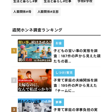
生活と暮らし
#家
生活と暮らし
#仕事
学校
#学校
人間関係
#母
人間関係
#旦那
週間ホンネ調査ランキング
お金
子どもの習い事の実態を調
1
査｜187件の声から見えた親
たちの葛…
しつけ/育児
子育て家庭の夫婦関係を調
2
査｜195件の声から見えた
「チームに…
家事
子育て家庭の家事負担の実
3