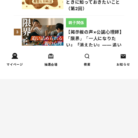
ときに知っておきたいこと
（第2回）
親子関係
【掲示板の声×公認心理師】
3
「限界」「一人になりた
い」「消えたい」―― 追い
詰められる親の心理と、そ
の前にできること
マイページ
抽選会場
検索
お知らせ
人間関係
小学生のママ友グループ
4
LINE、正直しんどい...同調
圧力に疲れる理由（第1回）
親子関係
【掲示板の声×公認心理師】
5
実家に帰るとつらいのはな
ぜ？「毒親かも？」親との
関係に悩む大人へ