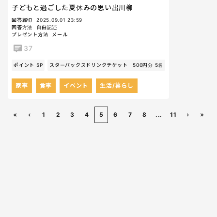
子どもと過ごした夏休みの思い出川柳
回答締切
2025.09.01 23:59
回答方法
自由記述
プレゼント方法
メール
37
ポイント 5P
スターバックスドリンクチケット 500円分 5名
家事
食事
イベント
生活/暮らし
1
2
3
4
5
6
7
8
...
11