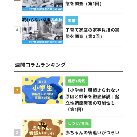
態を調査（第1回）
家事
子育て家庭の家事負担の実
4
態を調査（第2回）
週間コラムランキング
健康/病気
【小学生】朝起きられない
1
原因と対策を徹底解説｜起
立性調節障害の可能性も
（第1回）
しつけ/育児
赤ちゃんの後追いがつらい
2