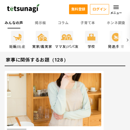
無料登録
ログイン
メニュー
みんなの声
掲示板
コラム
子育て本
ホンネ調査
係
妊娠/出産
実家/義実家
ママ友/パパ友
学校
発達/発育
家事に関係するお題（128）