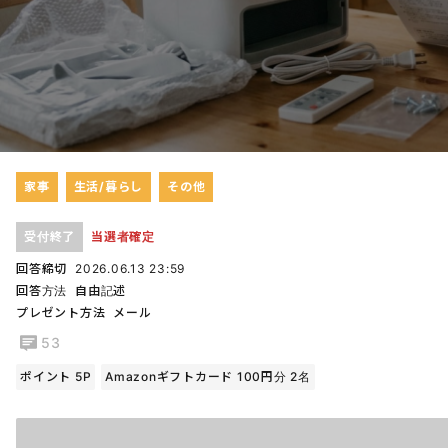
家事
生活/暮らし
その他
受付終了
当選者確定
回答締切
2026.06.13 23:59
回答方法
自由記述
プレゼント方法
メール
53
ポイント 5P
Amazonギフトカード 100円分 2名