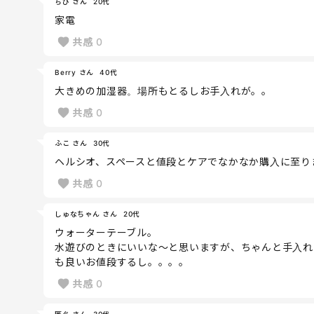
ちび さん
20代
家電
共感
0
Berry さん
40代
大きめの加湿器。場所もとるしお手入れが。。
共感
0
ふこ さん
30代
ヘルシオ、スペースと値段とケアでなかなか購入に至り
共感
0
しゅなちゃん さん
20代
ウォーターテーブル。
水遊びのときにいいな〜と思いますが、ちゃんと手入れ
も良いお値段するし。。。。
共感
0
匿名 さん
30代