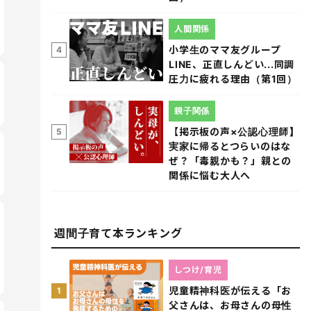
人間関係
小学生のママ友グループ
4
LINE、正直しんどい...同調
圧力に疲れる理由（第1回）
親子関係
【掲示板の声×公認心理師】
5
実家に帰るとつらいのはな
ぜ？「毒親かも？」親との
関係に悩む大人へ
週間子育て本ランキング
しつけ/育児
児童精神科医が伝える「お
1
父さんは、お母さんの母性