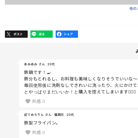
他の
あみあみ さん
20代
鉄鍋です！🍳
鉄分もとれるし、お料理も美味しくなりそうでいいな〜と
毎回使用後に洗剤なしできれいに洗ったり、火にかけて
とやっぱりまだいいか！と購入を控えてしまいます😵‍💫✊
共感
0
ぽてめろりん さん
福岡県
20代
鉄製フライパン。
共感
0