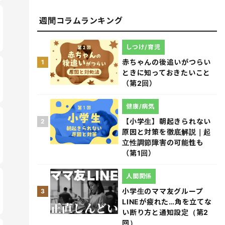
週間コラムランキング
しつけ/育児
赤ちゃんの後追いがつらい
1
ときに知っておきたいこと
（第2回）
健康/病気
【小学生】朝起きられない
2
原因と対策を徹底解説｜起
立性調節障害の可能性も
（第1回）
人間関係
小学生のママ友グループ
3
LINEが疲れた…角を立てな
い断り方と通知設定（第2
回）