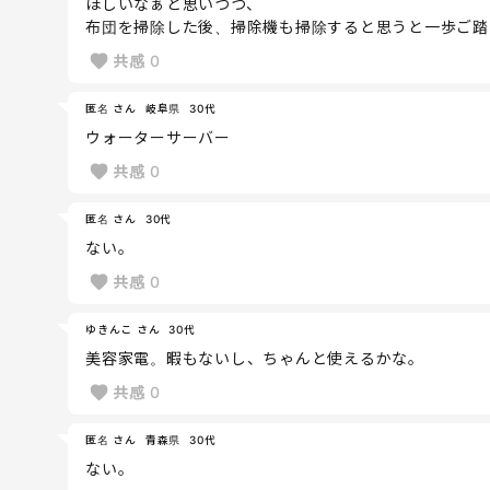
ほしいなぁと思いつつ、
布団を掃除した後、掃除機も掃除すると思うと一歩ご踏
共感
0
匿名 さん
岐阜県
30代
ウォーターサーバー
共感
0
匿名 さん
30代
ない。
共感
0
ゆきんこ さん
30代
美容家電。暇もないし、ちゃんと使えるかな。
共感
0
匿名 さん
青森県
30代
ない。