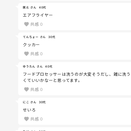
匿名 さん
40代
エアフライヤー
共感
0
てんちょー さん
30代
クッカー
共感
0
ゆうたん さん
40代
フードプロセッサーは洗うのが大変そうだし、雑に洗う
くていいかなーと思ってます。
共感
0
にこ さん
30代
せいろ
共感
0