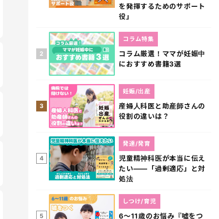
を発揮するためのサポート
役」
コラム特集
コラム厳選！ママが妊娠中
2
におすすめ書籍3選
妊娠/出産
産婦人科医と助産師さんの
3
役割の違いは？
発達/発育
児童精神科医が本当に伝え
4
たい――「過剰適応」と対
処法
しつけ/育児
6～11歳のお悩み『嘘をつ
5