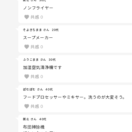
ノンフライヤー
共感
0
そよきちまま さん
20代
スープメーカー
共感
0
ふうこまま さん
30代
加湿空気清浄機です
共感
0
ぽむぽむ さん
40代
フードプロセッサーやミキサー。洗うのが大変そう。
共感
0
匿名 さん
40代
布団掃除機