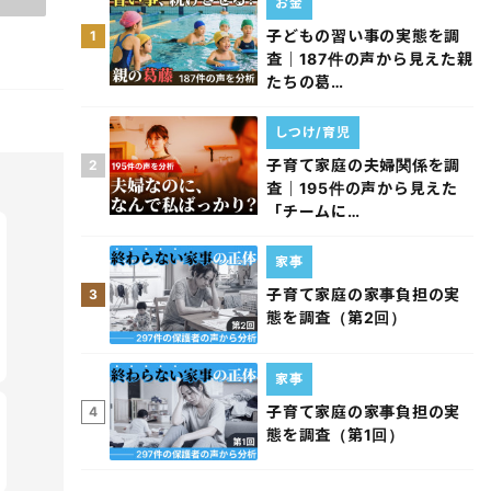
お金
子どもの習い事の実態を調
1
査｜187件の声から見えた親
たちの葛…
しつけ/育児
子育て家庭の夫婦関係を調
2
査｜195件の声から見えた
「チームに…
家事
子育て家庭の家事負担の実
3
態を調査（第2回）
家事
子育て家庭の家事負担の実
4
態を調査（第1回）