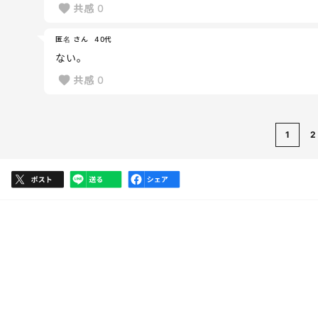
共感
0
匿名 さん
40代
ない。
共感
0
1
2