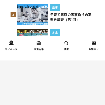
家事
子育て家庭の家事負担の実
3
態を調査（第1回）
お金
子どもの習い事の実態を調
4
査｜187件の声から見えた親
たちの葛…
マイページ
抽選会場
検索
お知らせ
週間コラムランキング
人間関係
小学生のママ友グループ
1
LINEが疲れた…角を立てな
い断り方と通知設定（第2
回）