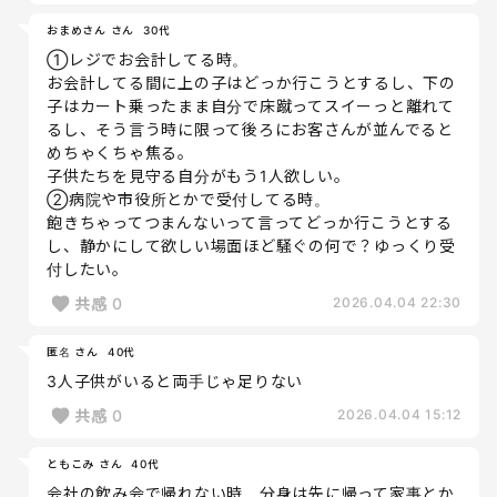
おまめさん さん
30代
①レジでお会計してる時。
お会計してる間に上の子はどっか行こうとするし、下の
子はカート乗ったまま自分で床蹴ってスイーっと離れて
るし、そう言う時に限って後ろにお客さんが並んでると
めちゃくちゃ焦る。
子供たちを見守る自分がもう1人欲しい。
②病院や市役所とかで受付してる時。
飽きちゃってつまんないって言ってどっか行こうとする
し、静かにして欲しい場面ほど騒ぐの何で？ゆっくり受
付したい。
共感
0
2026.04.04 22:30
匿名 さん
40代
3人子供がいると両手じゃ足りない
共感
0
2026.04.04 15:12
ともこみ さん
40代
会社の飲み会で帰れない時、分身は先に帰って家事とか