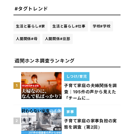
#タグトレンド
生活と暮らし
#家
生活と暮らし
#仕事
学校
#学校
人間関係
#母
人間関係
#旦那
週間ホンネ調査ランキング
しつけ/育児
子育て家庭の夫婦関係を調
1
査｜195件の声から見えた
「チームに…
家事
子育て家庭の家事負担の実
2
態を調査（第2回）