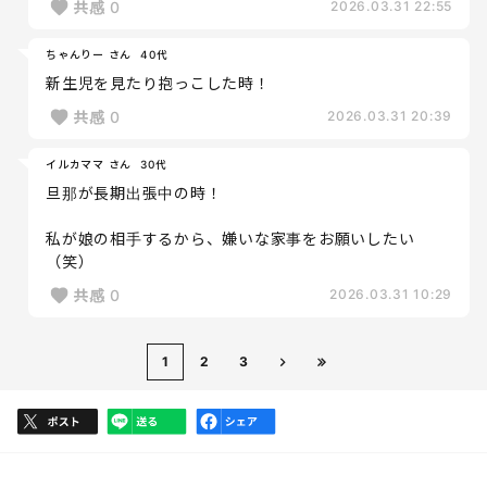
共感
0
2026.03.31 22:55
ちゃんりー さん
40代
新生児を見たり抱っこした時！
共感
0
2026.03.31 20:39
イルカママ さん
30代
旦那が長期出張中の時！
私が娘の相手するから、嫌いな家事をお願いしたい
（笑）
共感
0
2026.03.31 10:29
1
2
3