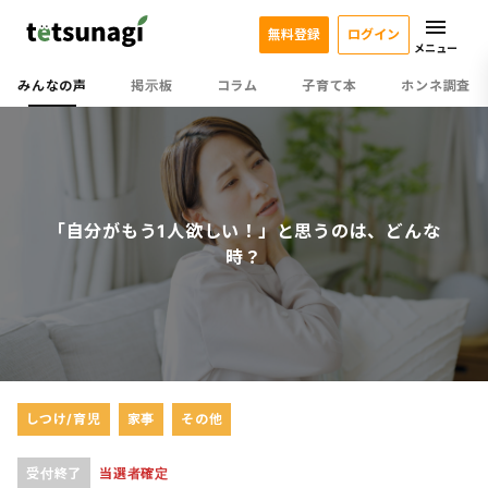
無料登録
ログイン
メニュー
みんなの声
掲示板
コラム
子育て本
ホンネ調査
「自分がもう1人欲しい！」と思うのは、どんな
時？
しつけ/育児
家事
その他
受付終了
当選者確定