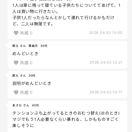
1人は車に残って寝ている子供たちについててあげて、1
人は買い物に行きたい。
子供1人だったらなんとかして連れて行けるかもだけ
ど、二人は無理です。
共感
0
2026.04.02 15:00
匿名 さん
青森県
30代
めんどいとき
共感
0
2026.04.02 10:21
匿名 さん
30代
説明がめんどいとき
共感
0
2026.04.02 10:17
あさひ さん
40代
テンションぶち上がってるときのおむつ替え(💩のとき)
マジでもう1人必要なくらい暴れる、しかもものすごく
楽しそうに