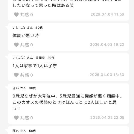
したいなって思った時はある笑
共感
0
2026.04.04 11:56
いけした さん
40代
体調が悪い時
共感
0
2026.04.03 19:20
いちごご さん
福岡県
30代
1人は家事で1人は子守
共感
0
2026.04.03 13:33
きい さん
30代
0歳児なぜか大号泣中、5歳児最強に機嫌が悪く癇癪中。
このカオスの状態のときはほんっとに2人ほしいと思
う！
共感
0
2026.04.02 22:05
匿名 さん
50代