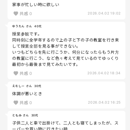
家事が忙しい時に欲しい
共感
0
2026.04.02 19:02
ゆうたん さん
40代
授業参観です。
同時刻に全学年するので上の子と下の子の教室を行き来
して授業全部を見る事ができない。
いつもどちらを先に行こうか、何分になったらもう片方
の教室に行こう、など色々考えて見ているのでゆっくり
最初から最後まで見てみたいです。
共感
0
2026.04.02 18:34
えむしー さん
30代
体調が悪いとき
共感
0
2026.04.02 16:25
ともみ さん
30代
子供二人と車で出掛けて、二人とも寝てしまったが、ス
ーパーや買い物に行きたい時。