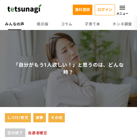
無料登録
ログイン
メニュー
みんなの声
掲示板
コラム
子育て本
ホンネ調査
「自分がもう1人欲しい！」と思うのは、どんな
時？
しつけ/育児
家事
その他
受付終了
当選者確定