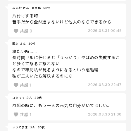
みみお さん
東京都
50代
片付けする時
苦手だから全然進まないけど他人のならできるから
共感
0
2026.03.31 00:45
匿名 さん
30代
寝たい時……
長時間旦那に任せると「うっかり」やばめの失敗するこ
と多くて怒るに怒れない
なので結局私が見るようになるという悪循環
私が二人いたら解決するのにな
共感
1
2026.03.30 22:47
ヨタママ さん
40代
風邪の時に、もう一人の元気な自分がいてほしい。
共感
1
2026.03.30 21:30
ふうこまま さん
30代