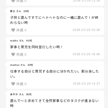
共感
0
2026.03.29 22:28
匿名 さん
30代
子供と遊んですでにヘトヘトなのに一緒に遊んで！が終
わらない時
共感
0
2026.03.29 20:26
maiko さん
40代
家事と育児を同時並行したい時！
共感
0
2026.03.29 18:46
maimai さん
30代
仕事する自分と育児する自分に分かれたい。影分身した
い。
共感
0
2026.03.29 14:37
あやか さん
30代
遊んで〜と求めてきて全然家事などのタスクが進まない
時