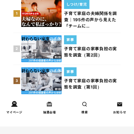
しつけ/育児
子育て家庭の夫婦関係を調
1
査｜195件の声から見えた
「チームに…
家事
子育て家庭の家事負担の実
2
態を調査（第2回）
家事
子育て家庭の家事負担の実
3
態を調査（第1回）
お金
子どもの習い事の実態を調
4
マイページ
抽選会場
検索
お知らせ
査｜187件の声から見えた親
たちの葛…