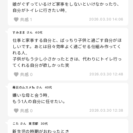
娘がぐずっているけど家事をしないといけなかったり、
自分がトイレに行きたい時。
共感
1
2026.03.30 14:06
すみまま さん
40代
仕事と家事する自分と、ばっちり子供と過ごす自分がほ
しいです。あとは日々効率よく過ごせる仕組み作ってく
れる人。
子供がもう少し小さかったときは、代わりにトイレ行っ
てくれる自分が欲しかった笑
共感
0
2026.03.30 12:48
毒親のムスメ🐍 さん
40代
嫌いな母と会う時。
もう1人の自分に任せたい。
共感
0
2026.03.30 12:38
こた さん
東京都
30代
新生児の時期がおわったとき