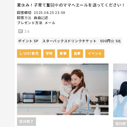
夏休み！子育て奮闘中のママへエールを送ってください！
回答締切
2025.08.25 23:59
回答方法
自由記述
プレゼント方法
メール
34
ポイント 5P
スターバックスドリンクチケット 500円分 5名
しつけ/育児
学校
家事
食事
イベント
受付終了
受付終