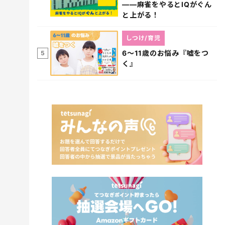
――麻雀をやるとIQがぐん
と上がる！
しつけ/育児
6～11歳のお悩み『嘘をつ
5
く』