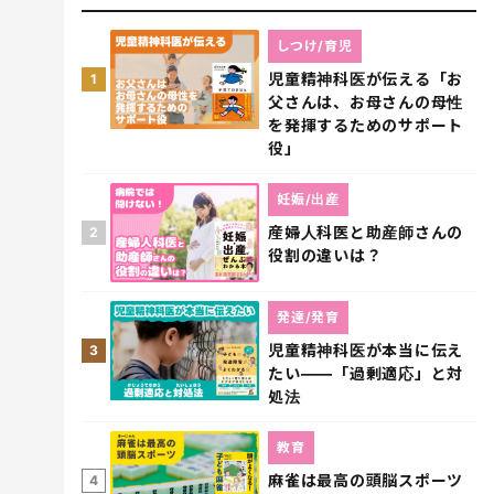
しつけ/育児
児童精神科医が伝える「お
1
父さんは、お母さんの母性
を発揮するためのサポート
役」
妊娠/出産
産婦人科医と助産師さんの
2
役割の違いは？
発達/発育
児童精神科医が本当に伝え
3
たい――「過剰適応」と対
処法
教育
麻雀は最高の頭脳スポーツ
4