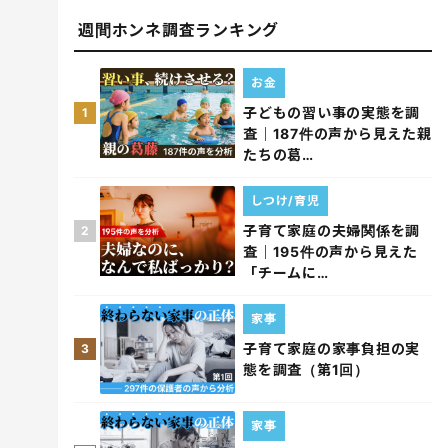
週間ホンネ調査ランキング
お金
子どもの習い事の実態を調
1
査｜187件の声から見えた親
たちの葛…
しつけ/育児
子育て家庭の夫婦関係を調
2
査｜195件の声から見えた
「チームに…
家事
子育て家庭の家事負担の実
3
態を調査（第1回）
家事