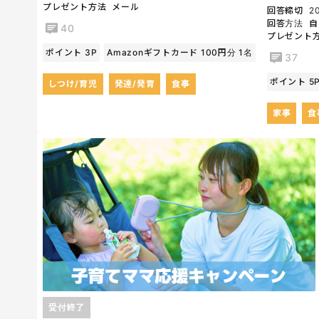
プレゼント方法
メール
回答締切
20
回答方法
自
40
プレゼント
ポイント 3P
Amazonギフトカード 100円分 1名
37
ポイント 5
しつけ/育児
発達/発育
食事
家事
食
受付終了