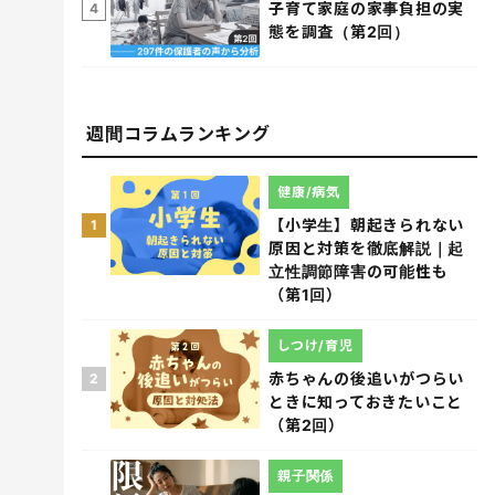
子育て家庭の家事負担の実
4
態を調査（第2回）
週間コラムランキング
健康/病気
【小学生】朝起きられない
1
原因と対策を徹底解説｜起
立性調節障害の可能性も
（第1回）
しつけ/育児
赤ちゃんの後追いがつらい
2
ときに知っておきたいこと
（第2回）
親子関係