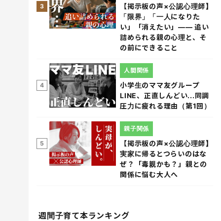
【掲示板の声×公認心理師】
3
「限界」「一人になりた
い」「消えたい」―― 追い
詰められる親の心理と、そ
の前にできること
人間関係
小学生のママ友グループ
4
LINE、正直しんどい...同調
圧力に疲れる理由（第1回）
親子関係
【掲示板の声×公認心理師】
5
実家に帰るとつらいのはな
ぜ？「毒親かも？」親との
関係に悩む大人へ
週間子育て本ランキング