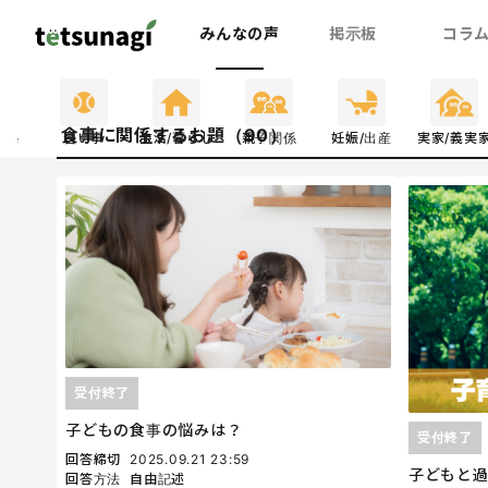
みんなの声
掲示板
コラ
食事に関係するお題（90）
関係
習い事
生活/暮らし
親子関係
妊娠/出産
実家/義実
受付終了
子どもの食事の悩みは？
受付終了
回答締切
2025.09.21 23:59
子どもと
回答方法
自由記述