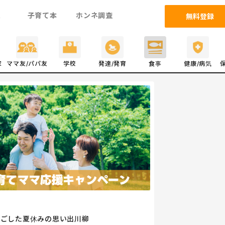
ム
子育て本
ホンネ調査
無料登録
家
ママ友/パパ友
学校
発達/発育
食事
健康/病気
過ごした夏休みの思い出川柳