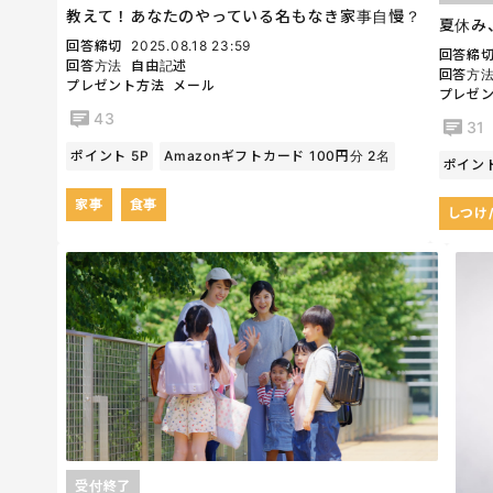
教えて！あなたのやっている名もなき家事自慢？
夏休み
回答締切
2025.08.18 23:59
回答締
回答方法
自由記述
回答方
プレゼント方法
メール
プレゼ
43
31
ポイント 5P
Amazonギフトカード 100円分 2名
ポイント
家事
食事
しつけ
受付終了