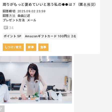
周りがもっと褒めていいと思う私の●●は？（匿名推奨）
回答締切
2025.09.02 23:59
回答方法
自由記述
プレゼント方法
メール
34
ポイント 5P
Amazonギフトカード 100円分 2名
しつけ/育児
家事
食事
了