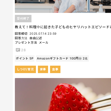
受付終了
教えて！料理中に起きた子どものヒヤリハットエピソード
回答締切
2025.07.14 23:59
回答方法
自由記述
プレゼント方法
メール
28
ポイント 5P
Amazonギフトカード 100円分 2名
しつけ/育児
家事
食事