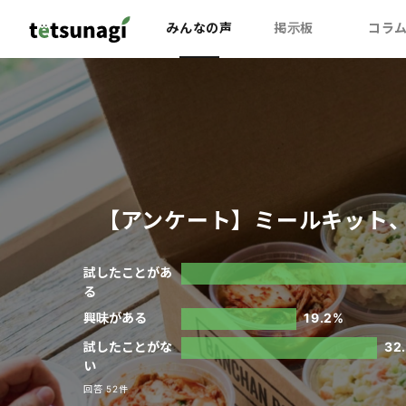
みんなの声
掲示板
コラ
【アンケート】ミールキット、
試したことがあ
る
興味がある
19.2%
試したことがな
32
い
回答 52件