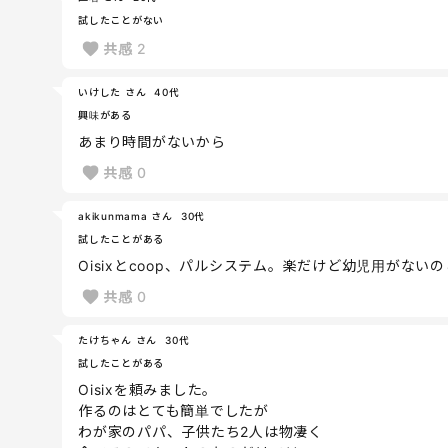
試したことがない
共感
2
いけした さん
40代
興味がある
あまり時間がないから
共感
0
akikunmama さん
30代
試したことがある
Oisixとcoop、パルシステム。楽だけど幼児用がな
共感
0
たけちゃん さん
30代
試したことがある
Oisixを頼みました。
作るのはとても簡単でしたが
わが家のパパ、子供たち2人は物凄く