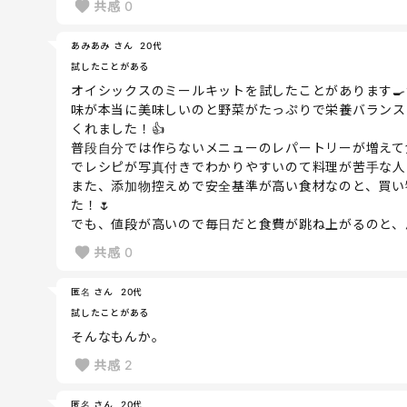
共感
0
あみあみ さん
20代
試したことがある
オイシックスのミールキットを試したことがあります🍳
味が本当に美味しいのと野菜がたっぷりで栄養バランス
くれました！👍
普段自分では作らないメニューのレパートリーが増えて
でレシピが写真付きでわかりやすいのて料理が苦手な人
また、添加物控えめで安全基準が高い食材なのと、買い
た！🌷
でも、値段が高いので毎日だと食費が跳ね上がるのと、
共感
0
匿名 さん
20代
試したことがある
そんなもんか。
共感
2
匿名 さん
20代