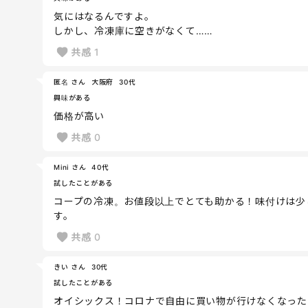
気にはなるんですよ。
しかし、冷凍庫に空きがなくて……
共感
1
匿名 さん
大阪府
30代
興味がある
価格が高い
共感
0
Mini さん
40代
試したことがある
コープの冷凍。お値段以上でとても助かる！味付けは少
す。
共感
0
きい さん
30代
試したことがある
オイシックス！コロナで自由に買い物が行けなくなった