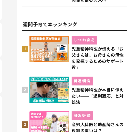
週間子育て本ランキング
しつけ/育児
児童精神科医が伝える「お
1
父さんは、お母さんの母性
を発揮するためのサポート
役」
発達/発育
児童精神科医が本当に伝え
2
たい――「過剰適応」と対
処法
妊娠/出産
産婦人科医と助産師さんの
3
役割の違いは？