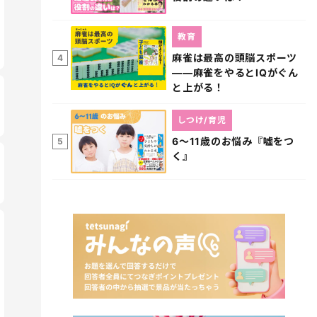
教育
麻雀は最高の頭脳スポーツ
4
――麻雀をやるとIQがぐん
と上がる！
しつけ/育児
6～11歳のお悩み『嘘をつ
5
く』