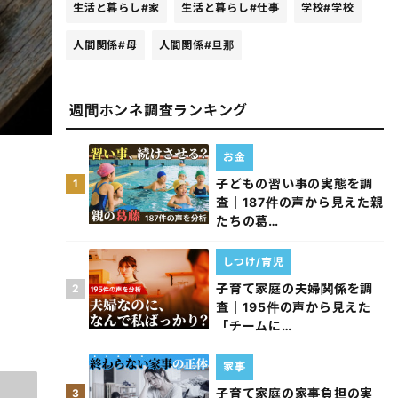
生活と暮らし
#家
生活と暮らし
#仕事
学校
#学校
人間関係
#母
人間関係
#旦那
週間ホンネ調査ランキング
お金
子どもの習い事の実態を調
1
査｜187件の声から見えた親
たちの葛…
しつけ/育児
子育て家庭の夫婦関係を調
2
査｜195件の声から見えた
「チームに…
家事
子育て家庭の家事負担の実
3