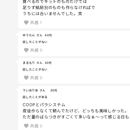
食べるのでキットのものだけでは
足りず結局別のものも作らなければで
うちには合いませんでした。笑
共感
1
ゆうたん さん
40代
試したことがない
共感
0
まるもり さん
30代
試したことがない
共感
0
ういめりあ さん
30代
試したことがある
COOPとパラシステム
産後作らなくて頼んでたけど、どっちも美味しかった。
ただ量のばらつきがすごくて多いなぁ〜って感じる日もあ
共感
0