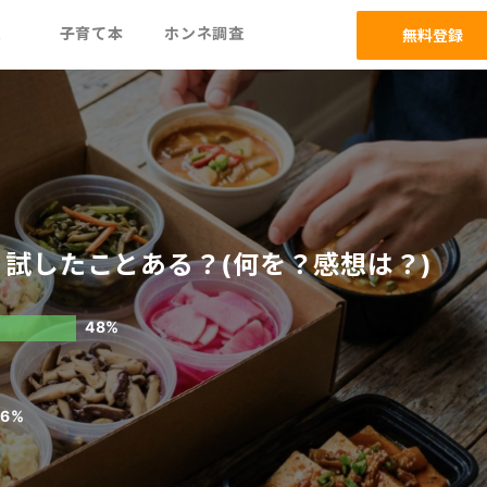
ム
子育て本
ホンネ調査
無料登録
試したことある？(何を？感想は？)
48%
.6%