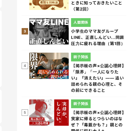
ときに知っておきたいこと
（第2回）
人間関係
小学生のママ友グループ
3
LINE、正直しんどい...同調
圧力に疲れる理由（第1回）
親子関係
【掲示板の声×公認心理師】
4
「限界」「一人になりた
い」「消えたい」―― 追い
詰められる親の心理と、そ
の前にできること
親子関係
【掲示板の声×公認心理師】
5
実家に帰るとつらいのはな
ぜ？「毒親かも？」親との
関係に悩む大人へ