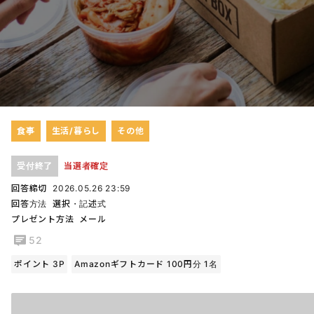
食事
生活/暮らし
その他
受付終了
当選者確定
回答締切
2026.05.26 23:59
回答方法
選択・記述式
プレゼント方法
メール
52
ポイント 3P
Amazonギフトカード 100円分 1名