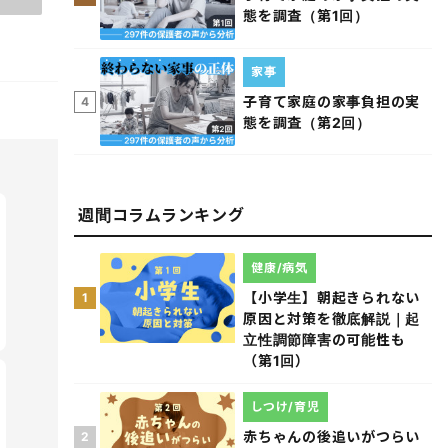
態を調査（第1回）
家事
子育て家庭の家事負担の実
4
態を調査（第2回）
週間コラムランキング
健康/病気
【小学生】朝起きられない
1
原因と対策を徹底解説｜起
立性調節障害の可能性も
（第1回）
しつけ/育児
赤ちゃんの後追いがつらい
2