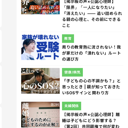
【掲示板の声×公認心理師】
「限界」「一人になりたい」
「消えたい」―― 追い詰められ
る親の心理と、その前にできる
こと
教育
周りの教育熱に流されない！我
が家だけの「潰れない」ルート
の選び方
健康/病気
「子どもの心の不調かも？」と
思ったとき | 親が知っておきた
いSOSサインと関わり方
夫婦関係
【掲示板の声×公認心理師】離
婚は子どもにどう影響する？
（第2回）共同親権で何が変わ