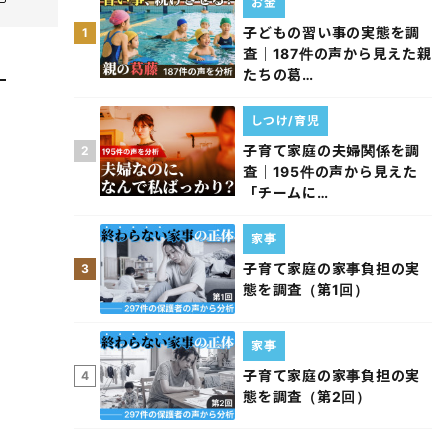
お金
子どもの習い事の実態を調
1
査｜187件の声から見えた親
たちの葛…
しつけ/育児
子育て家庭の夫婦関係を調
2
査｜195件の声から見えた
「チームに…
家事
子育て家庭の家事負担の実
3
態を調査（第1回）
家事
子育て家庭の家事負担の実
4
態を調査（第2回）