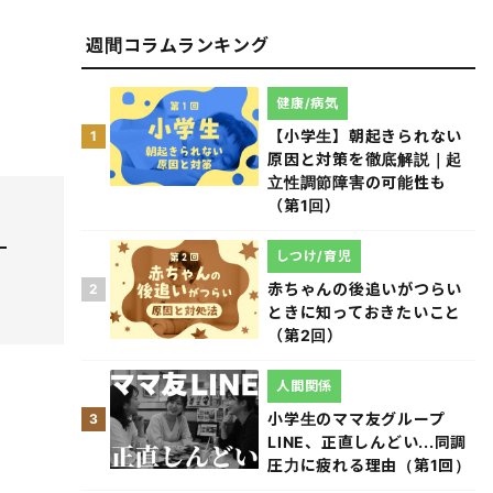
週間コラムランキング
健康/病気
【小学生】朝起きられない
1
原因と対策を徹底解説｜起
立性調節障害の可能性も
（第1回）
しつけ/育児
赤ちゃんの後追いがつらい
2
ときに知っておきたいこと
（第2回）
人間関係
小学生のママ友グループ
3
LINE、正直しんどい...同調
圧力に疲れる理由（第1回）