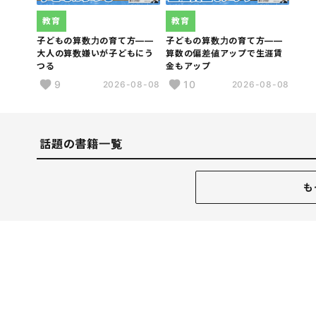
教育
教育
子どもの算数力の育て方――
子どもの算数力の育て方――
大人の算数嫌いが子どもにう
算数の偏差値アップで生涯賃
つる
金もアップ
9
10
2026-08-08
2026-08-08
話題の書籍一覧
も