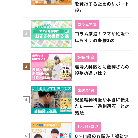
を発揮するためのサポート
役」
コラム特集
コラム厳選！ママが妊娠中
2
におすすめ書籍3選
妊娠/出産
産婦人科医と助産師さんの
3
役割の違いは？
発達/発育
児童精神科医が本当に伝え
4
たい――「過剰適応」と対
処法
しつけ/育児
6～11歳のお悩み『嘘をつ
5