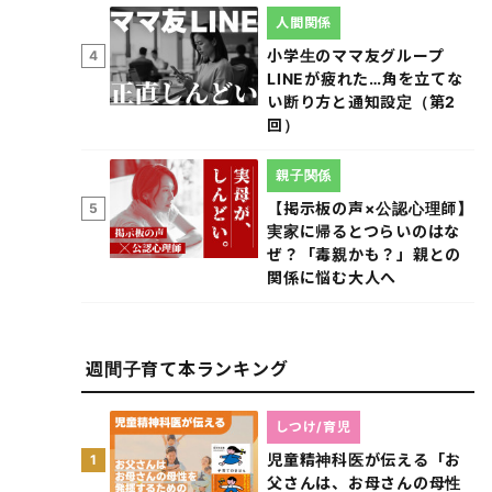
人間関係
小学生のママ友グループ
4
LINEが疲れた…角を立てな
い断り方と通知設定（第2
回）
親子関係
【掲示板の声×公認心理師】
5
実家に帰るとつらいのはな
ぜ？「毒親かも？」親との
関係に悩む大人へ
週間子育て本ランキング
しつけ/育児
児童精神科医が伝える「お
1
父さんは、お母さんの母性