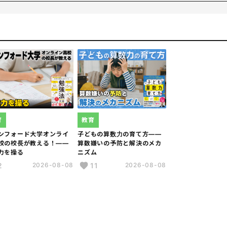
修課程卒業。
士課程修了。同大学哲学部講師として論理学で教鞭をとりながら、ス
ロジェクトに参加。2016年より校長に就任。現職の傍ら、哲学、
て教育及び教育関連テクノロジー(EdTech)のコンサルティング
)、『スタンフォード・オンラインハイスクール校長が教える子ど
ンフォード大学・オンラインハイスクール校長が教える脳が一生忘
学オンライン高校の校長が教える 世界の研究に基づいた 勉強法大
育
教育
ンフォード大学オンライ
子どもの算数力の育て方――
校の校長が教える！――
算数嫌いの予防と解決のメカ
力を操る
ニズム
2
11
2026-08-08
2026-08-08