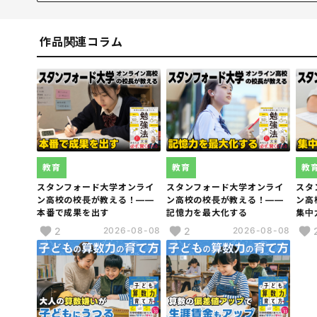
1977年東京生まれ。東京大学文学部思想文化学科哲学専
TexasA&M大学哲学修士、スタンフォード大学哲学博
作品関連コラム
タンフォード・オンラインハイスクールスタートアッププ
論理学、リーダーシップの講義活動や、米国、アジアにむけ
にも取り組む。
著書に『スタンフォード式生き抜く力』(ダイヤモンド社
もの「考える力を伸ばす」教科書』(大和書房)、『スタ
れないインプット術』(あさ出版)、『スタンフォード大
全』（KADOKAWA）など。
教育
教育
教
スタンフォード大学オンライ
スタンフォード大学オンライ
スタ
ン高校の校長が教える！――
ン高校の校長が教える！――
ン高
本番で成果を出す
記憶力を最大化する
集中
2
2
2026-08-08
2026-08-08