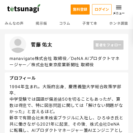
無料登録
ログイン
メニュー
みんなの声
掲示板
コラム
子育て本
ホンネ調査
菅藤 佑太
著者をフォロー
manavigate株式会社 取締役／DeNA AIプロダクトマネ
ージャー／株式会社東京産業新聞社 取締役
プロフィール
1994年生まれ。大阪府出身。慶應義塾大学総合政策学部
卒。
中学受験では国語が偏差値50を切ることもあったが、算
数は得意で、特に図形問題に関しては「解けない問題がな
かった」と言えるほど。
新卒で有限会社未来検索ブラジルに入社し、ひろゆき氏と
共に働きながら2021年に起業。その後、株式会社DeNA
に転職し、AIプロダクトマネージャー兼AIエンジニアとし