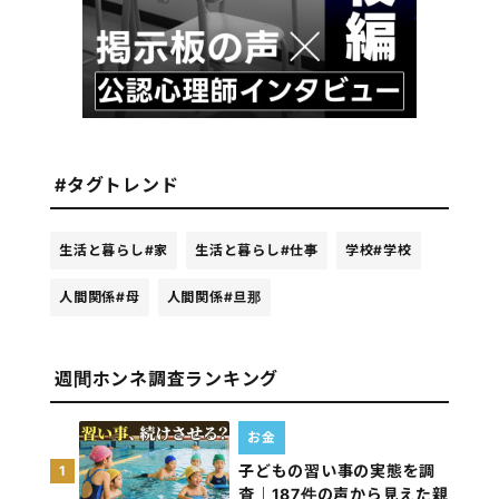
#タグトレンド
生活と暮らし
#家
生活と暮らし
#仕事
学校
#学校
人間関係
#母
人間関係
#旦那
週間ホンネ調査ランキング
お金
子どもの習い事の実態を調
1
査｜187件の声から見えた親