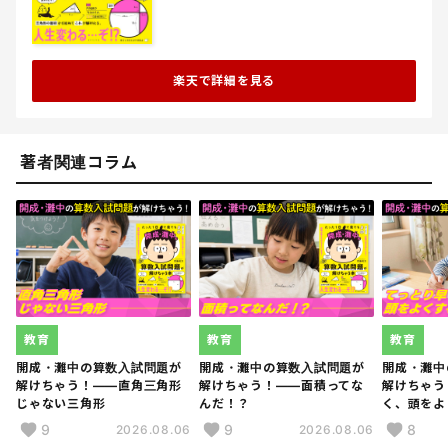
楽天で詳細を見る
著者関連コラム
教育
教育
教育
開成・灘中の算数入試問題が
開成・灘中の算数入試問題が
開成・灘中
解けちゃう！――直角三角形
解けちゃう！――面積ってな
解けちゃう
じゃない三角形
んだ！？
く、頭をよ
9
9
8
2026.08.06
2026.08.06