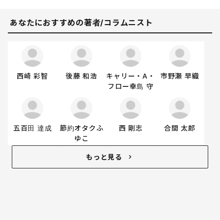
あなたにおすすめの著者/コラムニスト
西崎 彩智
後藤 和浩
キャリー・A・
市野瀬 早織
フロー幸島 守
五百田 達成
節約オタクふ
西 剛志
合間 太郎
ゆこ
もっと見る