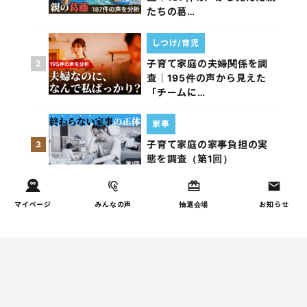
たちの葛…
しつけ/育児
子育て家庭の夫婦関係を調
2
査｜195件の声から見えた
「チームに…
家事
子育て家庭の家事負担の実
3
態を調査（第1回）
家事
マイページ
みんなの声
抽選会場
お知らせ
子育て家庭の家事負担の実
4
態を調査（第2回）
週間コラムランキング