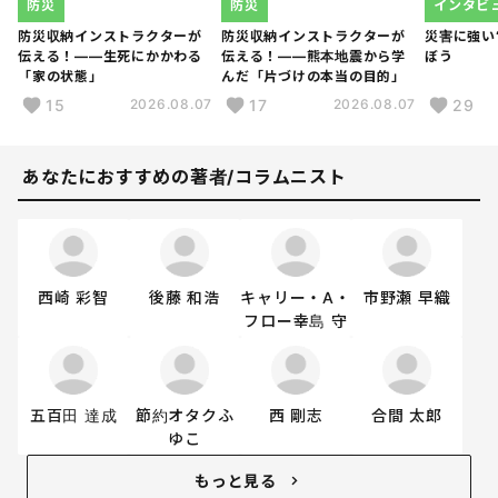
防災
防災
インタビ
防災収納インストラクターが
防災収納インストラクターが
災害に強い
伝える！――生死にかかわる
伝える！――熊本地震から学
ぼう
「家の状態」
んだ「片づけの本当の目的」
15
17
29
2026.08.07
2026.08.07
あなたにおすすめの著者/コラムニスト
西崎 彩智
後藤 和浩
キャリー・A・
市野瀬 早織
フロー幸島 守
五百田 達成
節約オタクふ
西 剛志
合間 太郎
ゆこ
もっと見る