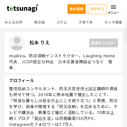
無料登録
ログイン
メニュー
みんなの声
掲示板
コラム
子育て本
ホンネ調査
松永 りえ
著者をフォロー
mujikko。防災収納インストラクター。Laughing Home
代表。JCDP認定分科会 日本災害連携協会つなぐ 理
事。
プロフィール
整理収納コンサルタント、防災共育管理士認定講師の資格
も併せて持つ。2016年に熊本地震で被災したことで、
「快適な暮らしは安全の上にこそ成り立つ」と実感。防災
を学び、自身が提唱する「防災収納」を広めるために、テ
レビや講演会、執筆など幅広く活動している。10年以上
続くブログ「良品生活」は月間最高150万PV、
Instagramのフォロワーは7.7万人