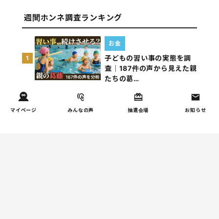
週間ホンネ調査ランキング
お金
子どもの習い事の実態を調
1
査｜187件の声から見えた親
たちの葛…
しつけ/育児
マイページ
みんなの声
抽選会場
お知らせ
子育て家庭の夫婦関係を調
2
査｜195件の声から見えた
「チームに…
家事
子育て家庭の家事負担の実
3
態を調査（第1回）
家事