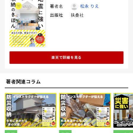
著者名
松永 りえ
出版社
扶桑社
楽天で詳細を見る
著者関連コラム