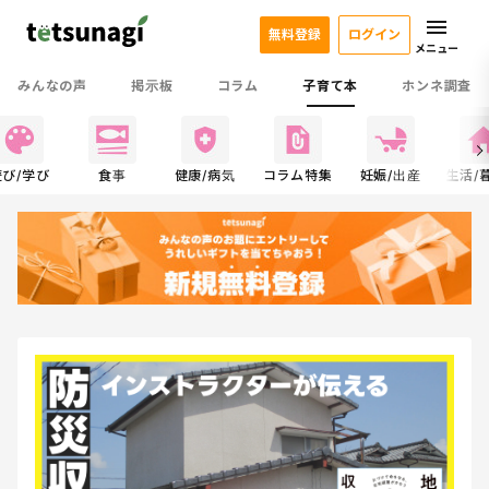
無料登録
ログイン
メニュー
みんなの声
掲示板
コラム
子育て本
ホンネ調査
遊び/学び
食事
健康/病気
コラム特集
妊娠/出産
生活/