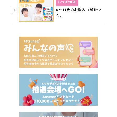
しつけ/育児
6～11歳のお悩み『嘘をつ
5
く』