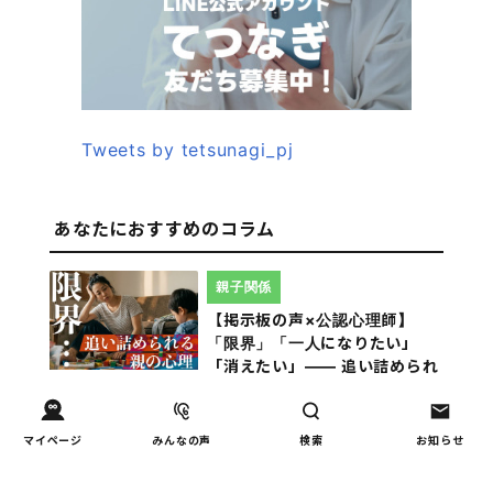
Tweets by tetsunagi_pj
あなたにおすすめのコラム
親子関係
【掲示板の声×公認心理師】
「限界」「一人になりたい」
「消えたい」―― 追い詰められ
る親の心理と、その前にできる
こと
マイページ
みんなの声
検索
お知らせ
教育