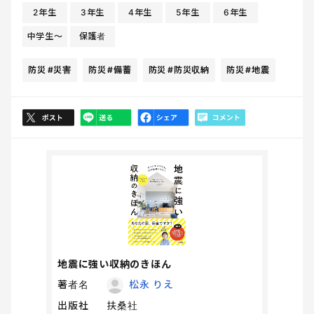
2年生
3年生
4年生
5年生
6年生
中学生〜
保護者
防災
#災害
防災
#備蓄
防災
#防災収納
防災
#地震
地震に強い収納のきほん
著者名
松永 りえ
出版社
扶桑社