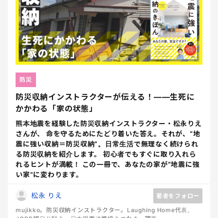
防災
防災収納インストラクターが伝える！――生死に
かかわる「家の状態」
熊本地震を経験した防災収納インストラクター・松永りえ
さんが、 命を守るためにたどり着いた答え。それが、“地
震に強い収納＝防災収納”。日常生活で無理なく続けられ
る防災収納を紹介します。 初心者でもすぐに取り入れら
れるヒントが満載！ この一冊で、あなたの家が“地震に強
い家”に変わります。
松永 りえ
著者をフォロー
mujikko。防災収納インストラクター。Laughing Home代表。