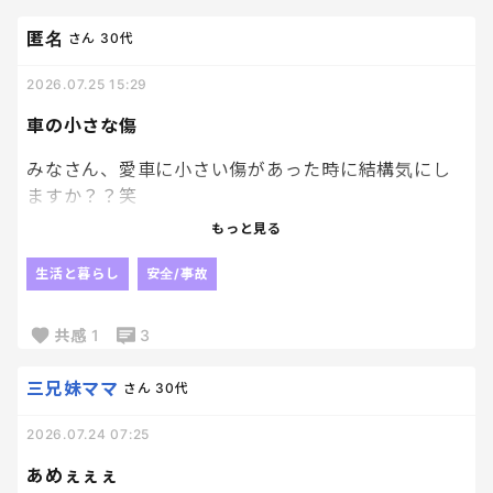
大丈夫だよね！？って
たまにまた確認しちゃう😂
匿名
さん
30代
鍵かけたっけ！？って
思うときはたいていかけてる。
2026.07.25 15:29
でも忘れてた時は
車の小さな傷
鍵かけたかどうかを考えすらしなかった。笑
確認の癖をつけることも大事だよね。
みなさん、愛車に小さい傷があった時に結構気にし
ますか？？笑
それとも、毎日乗ってるし気にしててもしょーがな
もっと見る
い！と気にしないでいれますか？？
生活と暮らし
安全/事故
私は数日間引きづるんですよね。
大きな傷じゃないから、気にしなきゃわからないん
共感
1
3
ですが私はここだ！ってわかるからすごい大きな傷
に見えちゃう。笑
三兄妹ママ
さん
30代
みなさんはどうなんだろーー？？
2026.07.24 07:25
あめぇぇぇ