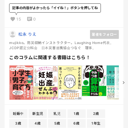
記事の内容がよかったら「イイね！」ボタンを押してね
15
0
松永 りえ
著者をフォロー
mujikko。防災収納インストラクター。Laughing Home代表。
JCDP認定分科会 日本災害連携協会つなぐ 理事。
このコラムに関連する書籍はこちら！
妊娠中
新生児
乳児
1歳
2歳
3歳
4歳
5歳
6歳
1年生