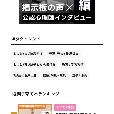
#タグトレンド
しつけ/育児
#声がけ
発達/発育
#発達障害
しつけ/育児
#子どもの気持ち
教育
#学習習慣
妊娠/出産
#出産
健康/病気
#睡眠
食事
#偏食
週間子育て本ランキング
しつけ/育児