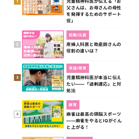
児童精神科医が伝える「お
1
父さんは、お母さんの母性
を発揮するためのサポート
役」
妊娠/出産
産婦人科医と助産師さんの
2
役割の違いは？
発達/発育
児童精神科医が本当に伝え
3
たい――「過剰適応」と対
処法
教育
麻雀は最高の頭脳スポーツ
4
――麻雀をやるとIQがぐん
と上がる！