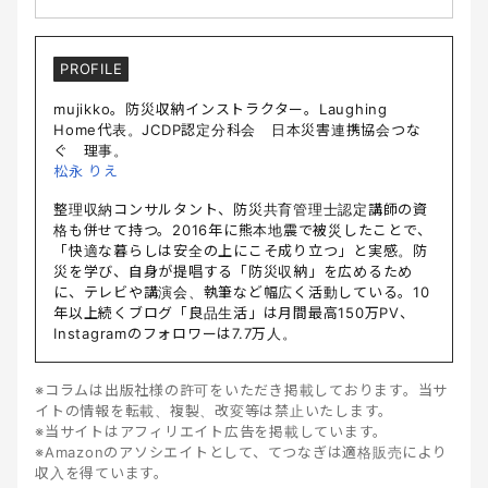
PROFILE
mujikko。防災収納インストラクター。Laughing
Home代表。JCDP認定分科会 日本災害連携協会つな
ぐ 理事。
松永 りえ
整理収納コンサルタント、防災共育管理士認定講師の資
格も併せて持つ。2016年に熊本地震で被災したことで、
「快適な暮らしは安全の上にこそ成り立つ」と実感。防
災を学び、自身が提唱する「防災収納」を広めるため
に、テレビや講演会、執筆など幅広く活動している。10
年以上続くブログ「良品生活」は月間最高150万PV、
Instagramのフォロワーは7.7万人。
※コラムは出版社様の許可をいただき掲載しております。当サ
イトの情報を転載、複製、改変等は禁止いたします。
※当サイトはアフィリエイト広告を掲載しています。
※Amazonのアソシエイトとして、てつなぎは適格販売により
収入を得ています。