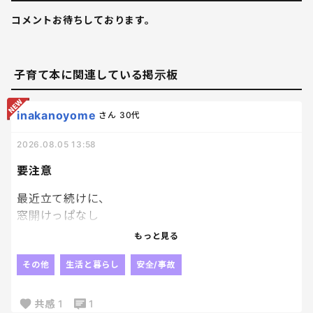
コメントお待ちしております。
子育て本に関連している掲示板
inakanoyome
さん
30代
2026.08.05 13:58
要注意
最近立て続けに、
窓開けっぱなし
鍵かけ忘れ
もっと見る
があって
こわくなって
その他
生活と暮らし
安全/事故
外出のときめっちゃ確認してる。
確認したのに、
共感
1
1