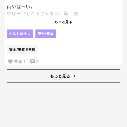
雨やばーい。
やばーいどころじゃない、嵐。笑
もっと見る
こんな中、我が子は修学旅行の帰り道ですよ、、
生活と暮らし
安全/事故
心配だー。大型バスの事故ってちょいちょいあるけ
ど、こんな天気で心配だー。
安全/事故
#事故
どうか無事で帰ってきてくれー。
共感
1
2
もっと見る