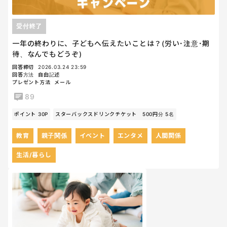
受付終了
一年の終わりに、子どもへ伝えたいことは？(労い･注意･期
待、なんでもどうぞ)
回答締切
2026.03.24 23:59
回答方法
自由記述
プレゼント方法
メール
89
ポイント 30P
スターバックスドリンクチケット 500円分 5名
教育
親子関係
イベント
エンタメ
人間関係
生活/暮らし