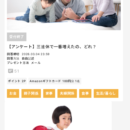
受付終了
【アンケート】三連休で一番増えたの、どれ？
回答締切
2026.03.04 23:59
回答方法
自由記述
プレゼント方法
メール
51
ポイント 2P
Amazonギフトカード 100円分 1名
お金
親子関係
家事
夫婦関係
食事
生活/暮らし