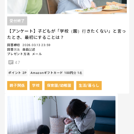
受付終了
【アンケート】子どもが「学校（園）行きたくない」と言っ
たとき、最初にすることは？
回答締切
2026.03.13 23:59
回答方法
自由記述
プレゼント方法
メール
47
ポイント 2P
Amazonギフトカード 100円分 1名
親子関係
学校
保育園/幼稚園
生活/暮らし