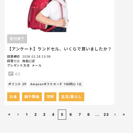
受付終了
【アンケート】ランドセル、いくらで買いましたか？
回答締切
2026.02.28 23:59
回答方法
自由記述
プレゼント方法
メール
40
ポイント 2P
Amazonギフトカード 100円分 1名
お金
親子関係
学校
生活/暮らし
1
2
3
4
5
6
7
8
...
23