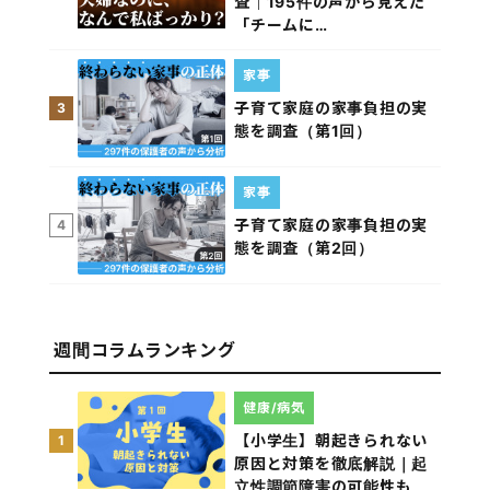
査｜195件の声から見えた
「チームに…
家事
子育て家庭の家事負担の実
3
態を調査（第1回）
家事
子育て家庭の家事負担の実
4
態を調査（第2回）
週間コラムランキング
健康/病気
【小学生】朝起きられない
1
原因と対策を徹底解説｜起
立性調節障害の可能性も