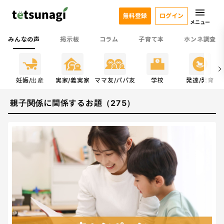
無料登録
ログイン
メニュー
みんなの声
掲示板
コラム
子育て本
ホンネ調査
係
妊娠/出産
実家/義実家
ママ友/パパ友
学校
発達/発育
親子関係に関係するお題（275）