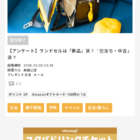
受付終了
【アンケート】ランドセルは「新品」派？「型落ち・中古」
派？
回答締切
2026.03.09 23:59
回答方法
自由記述
プレゼント方法
メール
43
ポイント 2P
Amazonギフトカード 100円分 1名
お金
親子関係
学校
イベント
生活/暮らし