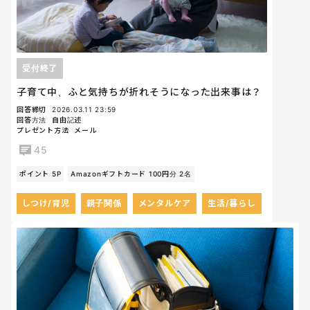
受付終了
子育て中、ふと気持ちが折れそうになった出来事は？
回答締切
2026.03.11 23:59
回答方法
自由記述
プレゼント方法
メール
45
ポイント 5P
Amazonギフトカード 100円分 2名
しつけ/育児
親子関係
メンタルケア
生活/暮らし