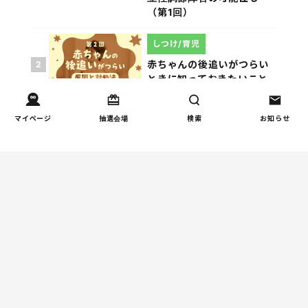
（第1回）
しつけ/育児
赤ちゃんの後追いがつらい
2
ときに知っておきたいこと
（第2回）
マイページ
抽選会場
検索
お知らせ
人間関係
小学生のママ友グループ
3
LINE、正直しんどい...同調
圧力に疲れる理由（第1回）
親子関係
【掲示板の声×公認心理師】
4
「限界」「一人になりた
い」「消えたい」―― 追い
詰められる親の心理と、そ
の前にできること