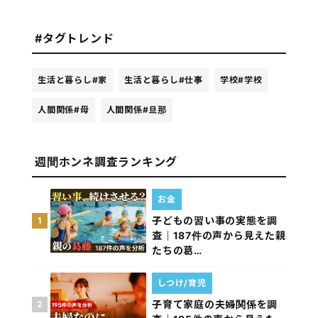
#タグトレンド
生活と暮らし
#家
生活と暮らし
#仕事
学校
#学校
人間関係
#母
人間関係
#旦那
週間ホンネ調査ランキング
お金
子どもの習い事の実態を調
1
査｜187件の声から見えた親
たちの葛…
しつけ/育児
子育て家庭の夫婦関係を調
2