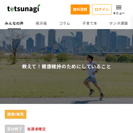
無料登録
ログイン
メニュー
みんなの声
掲示板
コラム
子育て本
ホンネ調査
教えて！健康維持のためにしていること
健康/病気
受付終了
当選者確定