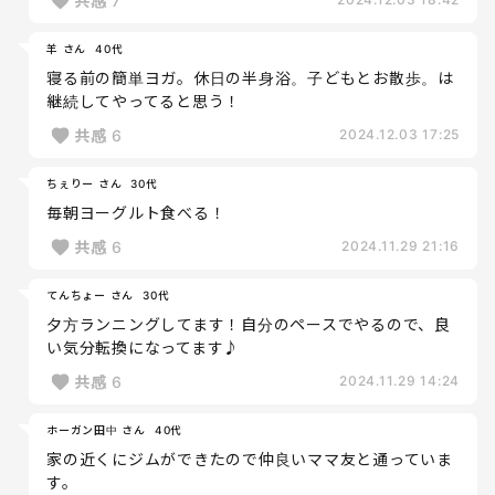
共感
7
羊 さん
40代
寝る前の簡単ヨガ。休日の半身浴。子どもとお散歩。は
継続してやってると思う！
共感
6
2024.12.03 17:25
ちぇりー さん
30代
毎朝ヨーグルト食べる！
共感
6
2024.11.29 21:16
てんちょー さん
30代
夕方ランニングしてます！自分のペースでやるので、良
い気分転換になってます♪
共感
6
2024.11.29 14:24
ホーガン田中 さん
40代
家の近くにジムができたので仲良いママ友と通っていま
す。