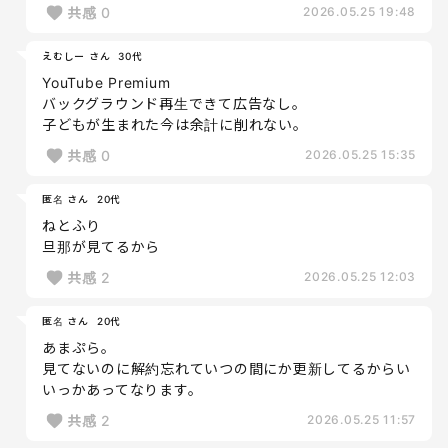
共感
0
2026.05.25 19:48
えむしー さん
30代
YouTube Premium
バックグラウンド再生できて広告なし。
子どもが生まれた今は余計に削れない。
共感
0
2026.05.25 15:35
匿名 さん
20代
ねとふり
旦那が見てるから
共感
2
2026.05.25 12:03
匿名 さん
20代
あまぷら。
見てないのに解約忘れていつの間にか更新してるからい
いっかあってなります。
共感
2
2026.05.25 11:57