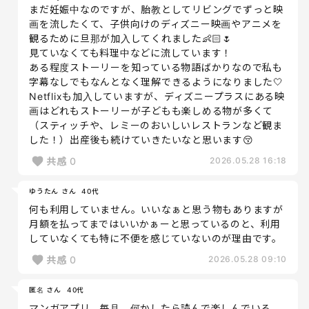
まだ妊娠中なのですが、胎教としてリビングでずっと映
画を流したくて、子供向けのディズニー映画やアニメを
観るために旦那が加入してくれました👶🏻🌷
見ていなくても料理中などに流しています！
ある程度ストーリーを知っている物語ばかりなので私も
字幕なしでもなんとなく理解できるようになりました🤍
Netflixも加入していますが、ディズニープラスにある映
画はどれもストーリーが子どもも楽しめる物が多くて
（スティッチや、レミーのおいしいレストランなど観ま
した！）出産後も続けていきたいなと思います😚
共感
0
2026.05.28 16:18
ゆうたん さん
40代
何も利用していません。いいなぁと思う物もありますが
月額を払ってまではいいかぁーと思っているのと、利用
していなくても特に不便を感じていないのが理由です。
共感
0
2026.05.28 09:10
匿名 さん
40代
マンガアプリ。毎月、何かしたら読んで楽しんでいる。