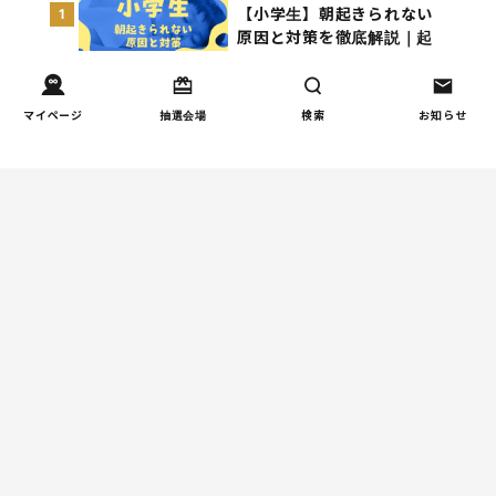
【小学生】朝起きられない
1
原因と対策を徹底解説｜起
立性調節障害の可能性も
（第1回）
マイページ
抽選会場
検索
お知らせ
しつけ/育児
赤ちゃんの後追いがつらい
2
ときに知っておきたいこと
（第2回）
親子関係
【掲示板の声×公認心理師】
3
「限界」「一人になりた
い」「消えたい」―― 追い
詰められる親の心理と、そ
の前にできること
人間関係
小学生のママ友グループ
4