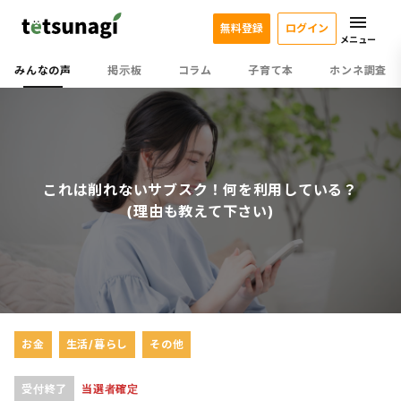
無料登録
ログイン
メニュー
みんなの声
掲示板
コラム
子育て本
ホンネ調査
これは削れないサブスク！何を利用している？
(理由も教えて下さい)
お金
生活/暮らし
その他
受付終了
当選者確定