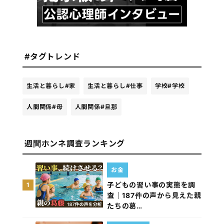
#タグトレンド
生活と暮らし
#家
生活と暮らし
#仕事
学校
#学校
人間関係
#母
人間関係
#旦那
週間ホンネ調査ランキング
お金
子どもの習い事の実態を調
1
査｜187件の声から見えた親
たちの葛…