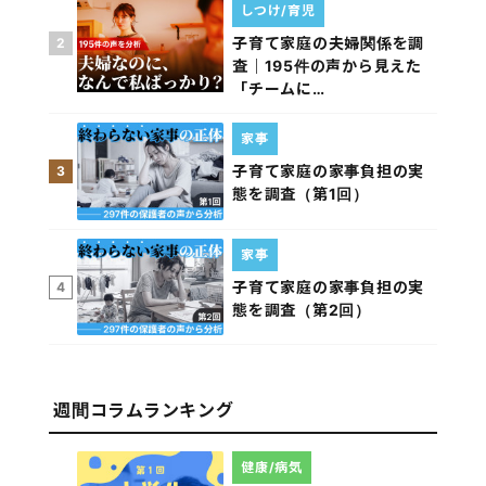
しつけ/育児
子育て家庭の夫婦関係を調
2
査｜195件の声から見えた
「チームに…
家事
子育て家庭の家事負担の実
3
態を調査（第1回）
家事
子育て家庭の家事負担の実
4
態を調査（第2回）
週間コラムランキング
健康/病気