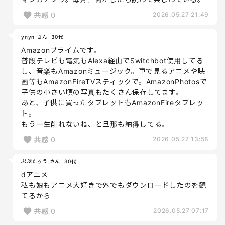
共感
0
2026.05.27 21:49
ynyn さん
30代
Amazonプライムです。
普段テレビも電気もAlexa経由でSwitchbot使用してる
し、音楽もAmazonミュージック。車で見るアニメや映
画等もAmazonFireTVスティックで。AmazonPhotosで
子供の小さい頃の写真もたくさん保存してます。
あと、子供に買ったタブレットもAmazonFireタブレッ
ト。
もう一生削れないね、と旦那も納得してる。
共感
0
2026.05.27 13:58
ぷぷたろう さん
30代
dアニメ
私も娘もアニメ大好きで外でもダウンロードしたのを観
てるから
共感
0
2026.05.27 07:17