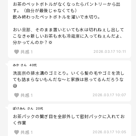
お茶のペットボトルがなくなったらパントリーから出
す。（自分が最後じゃなくても）
飲み終わったペットボトルを濯いで水切り。
おい旦那、そのまま置いといても水は切れねぇし出して
こなきゃ新しいお茶も水も冷蔵庫に入ってねぇんだよ、
分かってんのか？💢
共感
1
2026.03.17 10:11
みか さん
40代
洗面所の排水溝のゴミとり。いくら髪の毛やゴミを流し
ても詰まらないもんだな〜と家族は思ってるんだろうな
😅
共感
1
2026.03.17 10:07
ぽけみん さん
20代
お茶パックの繋ぎ目を全部外して密封パックに入れてお
く作業
共感
1
2026.03.17 10:05