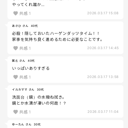
やってくれ誰か…
共感
1
2026.03.17 15:08
あさひ さん
40代
必殺！隠しておいたハーゲンダッツタイム！！
家事を気持ち良く進めるために必要なことです。
共感
1
2026.03.17 14:45
匿名 さん
40代
いっぱいありすぎる
共感
1
2026.03.17 13:58
イルカママ さん
30代
洗面台（鏡）の水撥ね拭き。
鏡とか水滴が凄いの何故！？
共感
1
2026.03.17 11:04
ゆーたん さん
30代