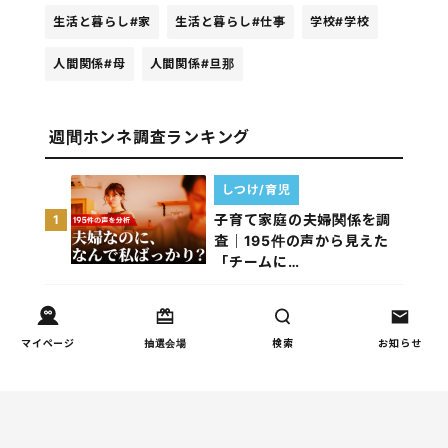
生活と暮らし
#家
生活と暮らし
#仕事
学校
#学校
人間関係
#母
人間関係
#旦那
週間ホンネ調査ランキング
しつけ/育児
子育て家庭の夫婦関係を調
1
査｜195件の声から見えた
「チームに…
お金
子どもの習い事の実態を調
2
マイページ
抽選会場
検索
お知らせ
査｜187件の声から見えた親
たちの葛…
家事