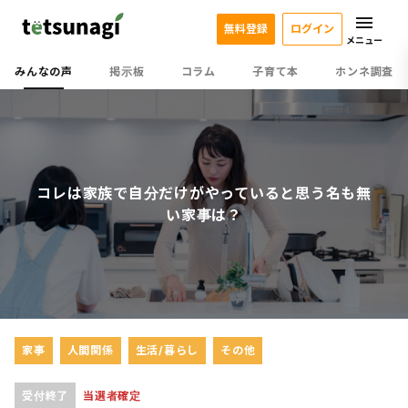
無料登録
ログイン
メニュー
みんなの声
掲示板
コラム
子育て本
ホンネ調査
コレは家族で自分だけがやっていると思う名も無
い家事は？
家事
人間関係
生活/暮らし
その他
受付終了
当選者確定