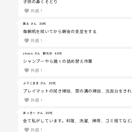
子供の鼻くそとり
共感
1
匿名 さん
30代
毎朝机を拭いてから朝食の支度をする
共感
1
choco さん
群馬県
40代
シャンプーやら諸々の詰め替え作業
共感
1
ふうこまま さん
30代
プレイマットの拭き掃除、窓の溝の掃除、洗面台をきれ
共感
1
あっきー さん
30代
全て私がしています。料理、洗濯、掃除、ゴミ捨てなど
共感
1