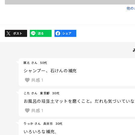
他の
匿名 さん
50代
シャンプー、石けんの補充
共感
1
こた さん
東京都
30代
お風呂の珪藻土マットを磨くこと。だれも気づいていな
共感
1
りっか さん
兵庫県
30代
いろいろな補充。