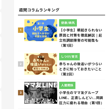
週間コラムランキング
健康/病気
【小学生】朝起きられない
1
原因と対策を徹底解説｜起
立性調節障害の可能性も
（第1回）
しつけ/育児
赤ちゃんの後追いがつらい
2
ときに知っておきたいこと
（第2回）
人間関係
小学生のママ友グループ
3
LINE、正直しんどい...同調
圧力に疲れる理由（第1回）