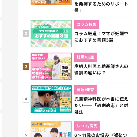
を発揮するためのサポート
役」
コラム特集
コラム厳選！ママが妊娠中
2
におすすめ書籍3選
妊娠/出産
産婦人科医と助産師さんの
3
役割の違いは？
発達/発育
児童精神科医が本当に伝え
4
たい――「過剰適応」と対
処法
しつけ/育児
6～11歳のお悩み『嘘をつ
5