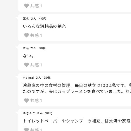
共感
1
匿名 さん
40代
いろんな消耗品の補充
共感
1
匿名 さん
30代
ない。
共感
1
maimai さん
30代
冷蔵庫の中の食材の管理、毎日の献立は100%私です
たのですが、夫はカップラーメンを食べていました。料
共感
1
ゆきんこ さん
30代
トイレットペーパーやシャンプーの補充。排水溝や家電
共感
1