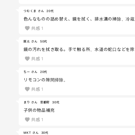
つむくま さん
20代
色んなものの詰め替え、鏡を拭く、排水溝の掃除、冷蔵庫の
共感
1
匿名 さん
50代
鏡の汚れを拭き取る。手で触る所、水道の蛇口などを除
共感
1
ちー さん
20代
リモコンの隙間掃除。
共感
1
まり さん
京都府
30代
子供の物品補充
共感
1
MKT さん
30代