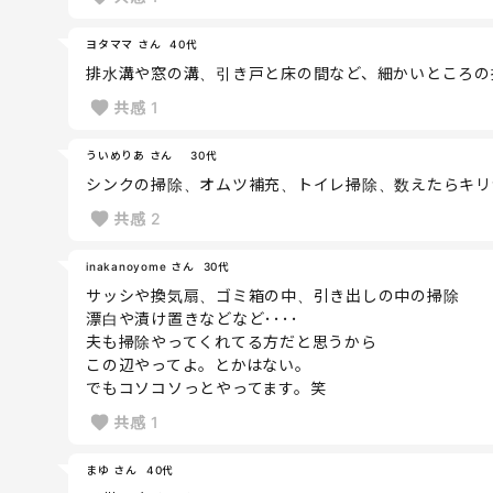
ヨタママ さん
40代
排水溝や窓の溝、引き戸と床の間など、細かいところの
共感
1
ういめりあ さん
30代
シンクの掃除、オムツ補充、トイレ掃除、数えたらキリ
共感
2
inakanoyome さん
30代
サッシや換気扇、ゴミ箱の中、引き出しの中の掃除
漂白や漬け置きなどなど････
夫も掃除やってくれてる方だと思うから
この辺やってよ。とかはない。
でもコソコソっとやってます。笑
共感
1
まゆ さん
40代