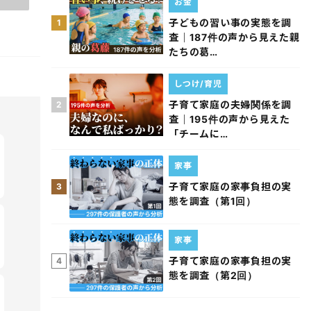
お金
子どもの習い事の実態を調
1
査｜187件の声から見えた親
たちの葛…
しつけ/育児
子育て家庭の夫婦関係を調
2
査｜195件の声から見えた
「チームに…
家事
子育て家庭の家事負担の実
3
態を調査（第1回）
家事
子育て家庭の家事負担の実
4
態を調査（第2回）