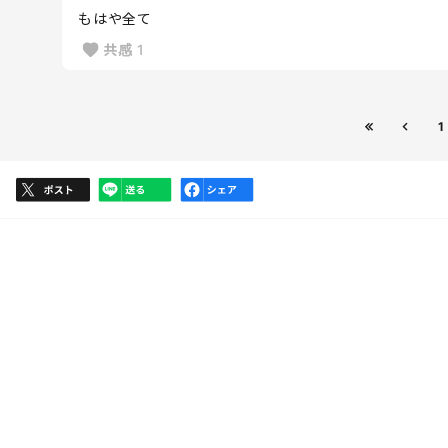
もはや全て
共感
1
1