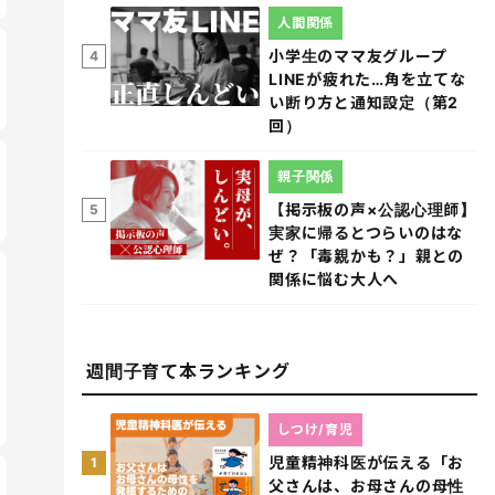
人間関係
小学生のママ友グループ
4
LINEが疲れた…角を立てな
い断り方と通知設定（第2
回）
親子関係
【掲示板の声×公認心理師】
5
実家に帰るとつらいのはな
ぜ？「毒親かも？」親との
関係に悩む大人へ
週間子育て本ランキング
しつけ/育児
児童精神科医が伝える「お
1
父さんは、お母さんの母性