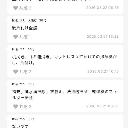
共感
2
2026.03.22 08:55
匿名 さん
大阪府
30代
後片付け全般
共感
1
2026.03.21 16:23
匿名 さん
30代
机拭き、ゴミ箱消毒、マットレス立てかけての掃除機が
け、片付け。
共感
2
2026.03.21 10:15
匿名 さん
30代
補充、排水溝掃除、衣替え、洗濯機掃除、乾燥機のフィ
ルター掃除
共感
2
2026.03.21 06:50
匿名 さん
50代
ないです