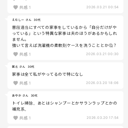
共感
1
2026.03.21 00:54
えむしー さん
30代
普段適当にすべての家事をしているから「自分だけがや
っている」という特異な家事は夫のほうがあるかもしれ
ません。
強いて言えば洗濯機の柔軟剤ケースを洗うこととか🤔？
共感
1
2026.03.21 00:30
匿名 さん
30代
家事は全て私がやってるので特になし
共感
1
2026.03.20 18:06
あやか さん
30代
トイレ掃除。あとはシャンプーとかサランラップとかの
補充系。
共感
1
2026.03.20 17:54