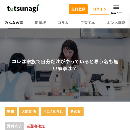
無料登録
ログイン
メニュー
みんなの声
掲示板
コラム
子育て本
ホンネ調査
コレは家族で自分だけがやっていると思う名も無
い家事は？
家事
人間関係
生活/暮らし
その他
受付終了
当選者確定