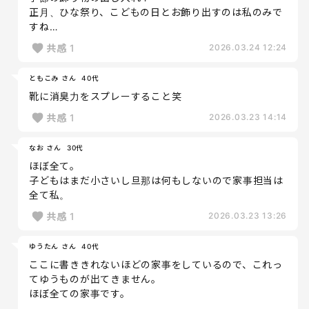
正月、ひな祭り、こどもの日とお飾り出すのは私のみで
すね…
共感
1
2026.03.24 12:24
ともこみ さん
40代
靴に消臭力をスプレーすること笑
共感
1
2026.03.23 14:14
なお さん
30代
ほぼ全て。
子どもはまだ小さいし旦那は何もしないので家事担当は
全て私。
共感
1
2026.03.23 13:26
ゆうたん さん
40代
ここに書ききれないほどの家事をしているので、これっ
てゆうものが出てきません。
ほぼ全ての家事です。