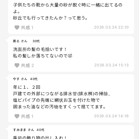
子供たちの靴から大量の砂が脱ぐ時に一緒に出てるの
よ。
砂丘でも行ってきたんか？って思う。
共感
1
2026.03.24 22:10
匿名 さん
30代
洗面所の髪の毛拾いです！
私の髪しか落ちてないので🤣
共感
2
2026.03.24 15:13
やす さん
40代
年に１、２回
戸建ての外部につながる排水管(排水桝)の掃除。
塩ビパイプの先端に網状お玉を付けた物で
固まった油などの汚物をすくって捨ててます。
共感
1
2026.03.24 14:16
すみまま さん
40代
季節の飾り物の出し入れ！