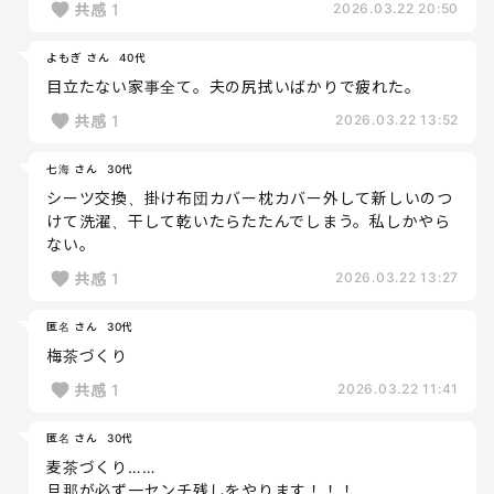
共感
1
2026.03.22 20:50
よもぎ さん
40代
目立たない家事全て。夫の尻拭いばかりで疲れた。
共感
1
2026.03.22 13:52
七海 さん
30代
シーツ交換、掛け布団カバー枕カバー外して新しいのつ
けて洗濯、干して乾いたらたたんでしまう。私しかやら
ない。
共感
1
2026.03.22 13:27
匿名 さん
30代
梅茶づくり
共感
1
2026.03.22 11:41
匿名 さん
30代
麦茶づくり……
旦那が必ず一センチ残しをやります！！！