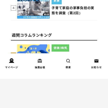
家事
子育て家庭の家事負担の実
4
態を調査（第2回）
週間コラムランキング
健康/病気
【小学生】朝起きられない
1
原因と対策を徹底解説｜起
立性調節障害の可能性も
マイページ
抽選会場
検索
お知らせ
（第1回）
しつけ/育児
赤ちゃんの後追いがつらい
2
ときに知っておきたいこと
（第2回）