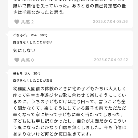
勢いで自信を失っていった。あのときの自己肯定感の低
さは半端なかったと思う。
共感
2
2025.07.04 08:26
どなるど。 さん
30代
自信をなくしたことはない
気にしない
共感
0
2025.07.04 02:12
桜もち さん
30代
自信をなくしたことがある
幼稚園入園前の体験のときに他の子どもたちは大人しく
座って先生の手遊びやお歌に合わせて楽しそうにしてい
るのに、うちの子どもだけは走り回って、言うことも全
く聞かなくて、楽しそうにしている親子の前でただただ
辛くなって家に帰って子どもに辛く当たってしまった。
子どもにも申し訳なかったし、自分が未熟だからこうい
う風になったとかなり自信を無くしました。今も自信は
あまりないけど何とか毎日生きてます。