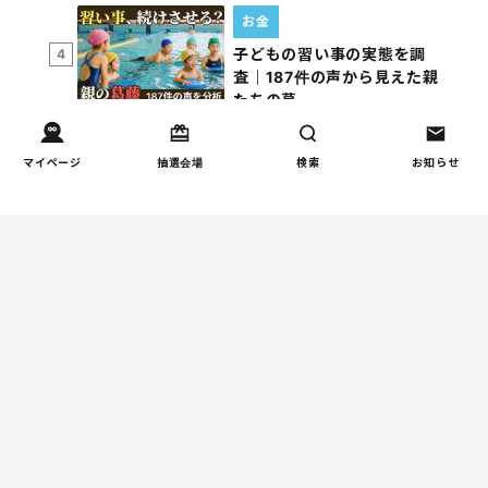
お金
子どもの習い事の実態を調
4
査｜187件の声から見えた親
たちの葛…
マイページ
抽選会場
検索
お知らせ
週間コラムランキング
人間関係
小学生のママ友グループ
1
LINEが疲れた…角を立てな
い断り方と通知設定（第2
回）
しつけ/育児
赤ちゃんの後追いがつらい
2
ときに知っておきたいこと
（第2回）