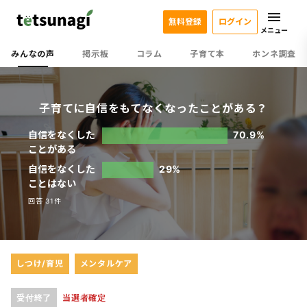
無料登録
ログイン
メニュー
みんなの声
掲示板
コラム
子育て本
ホンネ調査
子育てに自信をもてなくなったことがある？
自信をなくした
70.9%
ことがある
自信をなくした
29%
ことはない
回答 31件
しつけ/育児
メンタルケア
受付終了
当選者確定