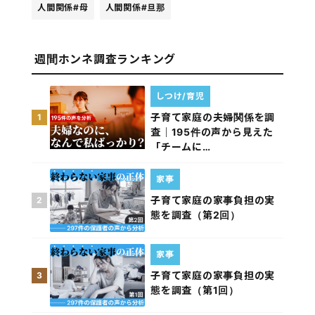
人間関係
#母
人間関係
#旦那
週間ホンネ調査ランキング
しつけ/育児
子育て家庭の夫婦関係を調
1
査｜195件の声から見えた
「チームに…
家事
子育て家庭の家事負担の実
2
態を調査（第2回）
家事
子育て家庭の家事負担の実
3
態を調査（第1回）